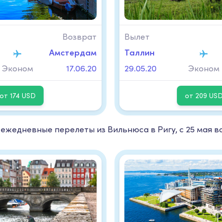
Возврат
Вылет
Амстердам
Таллин
Эконом
17.06.20
29.05.20
Эконом
от 174 USD
от 209 US
 ежедневные перелеты из Вильнюса в Ригу, с 25 мая 
.