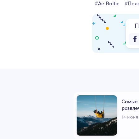
#
Air Baltic
#
Пол
П
Самые 
развле
14 июня