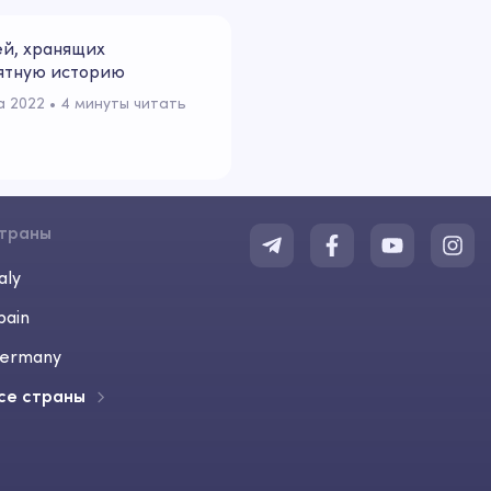
ей, хранящих
ятную историю
а 2022
 • 
4 минуты читать
траны
aly
pain
ermany
се страны