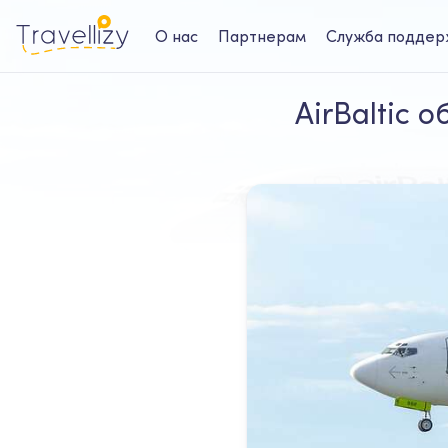
О нас
Партнерам
Служба поддер
AirBaltic 