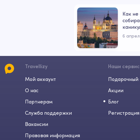
Как не 
собира
канику
6 апрел
Travellizy
Наши серви
Мой аккаунт
Подарочный 
О нас
Акции
Партнерам
Блог
Служба поддержки
Регистрация
Вакансии
Правовая информация