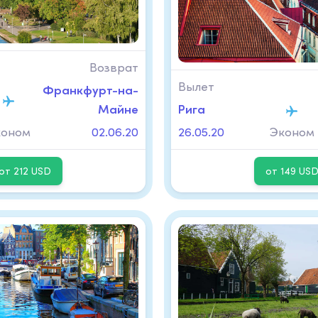
Возврат
Вылет
Франкфурт-на-
Майне
Рига
коном
02.06.20
26.05.20
Эконом
от 212 USD
от 149 US