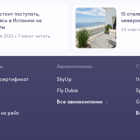
стоит поступать,
10 отел
ясь в Испанию на
неверо
лы
24 март
я 2022
 • 
7 минут читать
сы
Авиакомпании
С
сертификат
SkyUp
It
Fly Dubai
S
Все авиакомпании
G
 на рейс
В