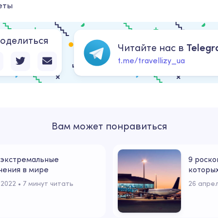
еты
оделиться
Читайте нас в
Teleg
t.me/travellizy_ua
Вам может понравиться
экстремальные
9 роско
чения в мире
которых
 2022
 • 
7 минут читать
26 апрел