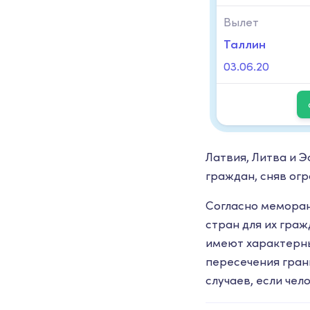
Вылет
Таллин
03.06.20
Латвия, Литва и 
граждан, сняв ог
Согласно меморан
стран для их граж
имеют характерны
пересечения гран
случаев, если чел