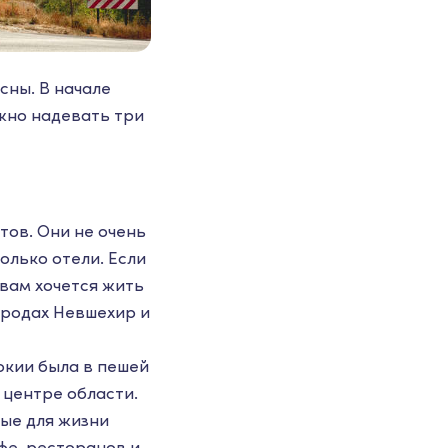
сны. В начале
ужно надевать три
тов. Они не очень
олько отели. Если
вам хочется жить
ородах Невшехир и
окии была в пешей
 центре области.
ные для жизни
фе, ресторанов и