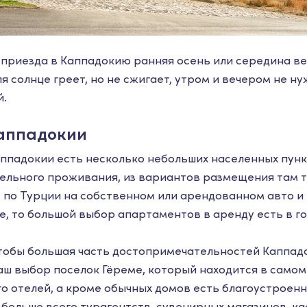
 приезда в Каппадокию ранняя осень или середина ве
я солнце греет, но не сжигает, утром и вечером не н
й.
Каппадокии
ппадокии есть несколько небольших населенных пунк
тельного проживания, из вариантов размещения там т
 по Турции на собственном или арендованном авто и 
е, то большой выбор апартаментов в аренду есть в г
чтобы большая часть достопримечательностей Каппад
аш выбор поселок Гёреме, который находится в самом
го отелей, а кроме обычных домов есть благоустроен
 больше всего турагентств, сувенирных магазинов, ка