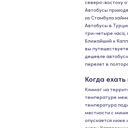
северо-востоку о
Автобусы приходя
из Стамбула займет
Автобусы в Турци
три-четыре часа,
Ближайший к Каппа
вы путешествуете 
дешевле автобусн
перелет в полтор
Когда ехать
Климат на террит
температуре межд
температура подн
местности с мини
опускается ниже 
скалы Каппадокии