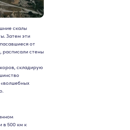
ешние скалы
ы. Затем эти
спасавшиеся от
, расписали стены
 коров, складирую
ьшинство
у «волшебных
о.
анном
 в 500 км к