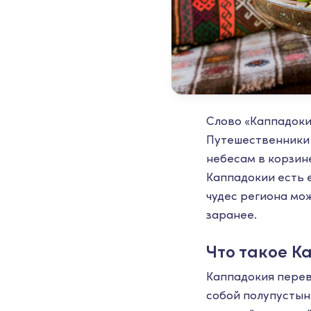
Слово «Каппадоки
Путешественники 
небесам в корзине
Каппадокии есть 
чудес региона мож
заранее.
Что такое К
Каппадокия перев
собой полупустын