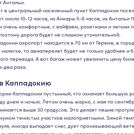
т Антальи.
т в центральный населенный пункт Каппадокии посел
 около 10-12 часов, из Анкары 5-6 часов, из Антальи 11
и очень комфортные, с вайфаем, розетками и легким
 поэтому дорога будет не слишком утомительной.
докии аэропорт находится в 70 км от Гёреме, в город
налегке, то авиаперелет будет не только удобнее и б
ого переезда. А вот багаж может увеличить цену бил
а-два раза.
 в Каппадокию
ории Каппадокии пустынный, что означает большую р
у днем и ночью. Летом очень жарко, с мая по сентяб
имается выше 30 градусов. Это делает пешие прогул
мумом тенистых участков малоприятными. Зимой тем
нуля, иногда выпадает снег, дует пронизывающий вет
 выглядят очаровательно, но, отправляясь сюда в зим