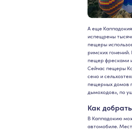
А еще Каппадокия
испещрены тысяча
пещеры использов
римских гонений.
пещер фресками и
Сейчас пещеры Ка
сено и сельхозте
пещерных домов п
дымоходов», по у
Как добрат
В Каппадокию мож
автомобиле. Местн