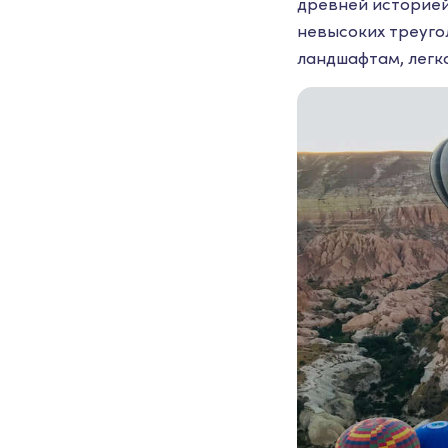
древней историей
невысоких треугол
ландшафтам, легко