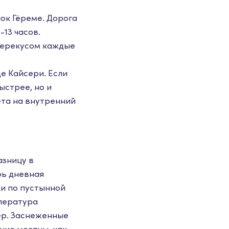
ок Гёреме. Дорога
-13 часов.
 перекусом каждые
е Кайсери. Если
ыстрее, но и
ета на внутренний
азницу в
рь дневная
ки по пустынной
пература
ер. Заснеженные
ние месяцы, как