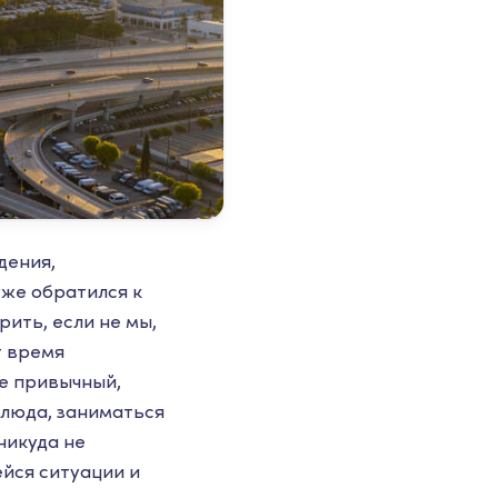
дения,
уже обратился к
рить, если не мы,
т время
же привычный,
люда, заниматься
никуда не
йся ситуации и