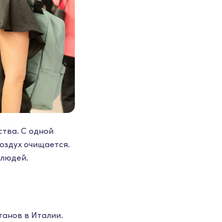
тва. С одной
воздух очищается.
 людей.
танов в Италии.