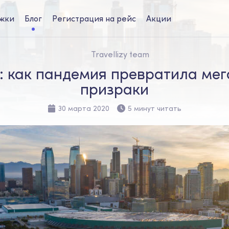
жки
Блог
Регистрация на рейс
Акции
Travellizy team
е: как пандемия превратила мег
призраки
30 марта 2020
5 минут читать