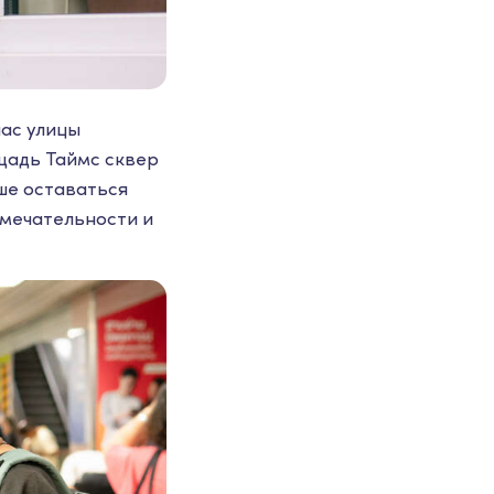
нас улицы
щадь Таймс сквер
ше оставаться
имечательности и