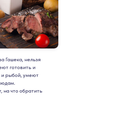
а Гашека, нельзя
еют готовить и
 и рыбой, умеют
людам.
, на что обратить