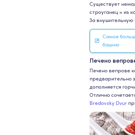
Существует немал
строуганец = из к
За внушительную 
Самое больш
башню
Печено вепров
Печено вепрове ко
предварительно з
дополняется горч
Отлично сочетает
Bredovsky Dvur
при