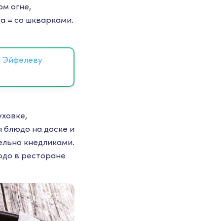
м огне,
да = со шкварками.
а Эйфелеву
уховке,
 блюдо на доске и
ельно кнедликами.
юдо в ресторане