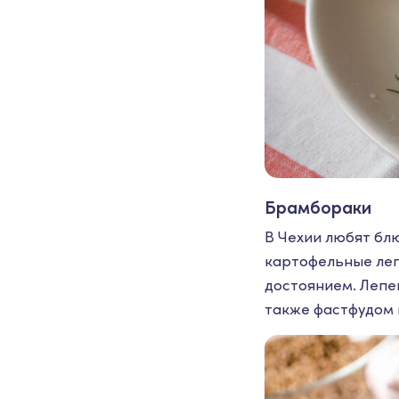
Брамбораки
В Чехии любят бл
картофельные леп
достоянием. Лепе
также фастфудом 