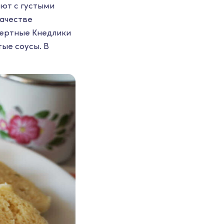
ают с густыми
качестве
сертные Кнедлики
ые соусы. В