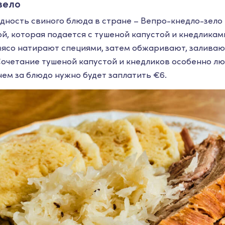
зело
дность свиного блюда в стране – Вепро-кнедло-зело
ой, которая подается с тушеной капустой и кнедликам
ясо натирают специями, затем обжаривают, заливаю
 Сочетание тушеной капустой и кнедликов особенно 
нем за блюдо нужно будет заплатить €6.