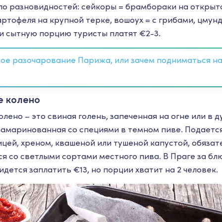
о разновидностей: сейкоры = брамбораки на открыто
артофеля на крупной терке, вошоух = с грибами, цмун
и сытную порцию туристы платят €2-3.
ое разочарование Парижа, или зачем подниматься н
е колено
лено – это свиная голень, запеченная на огне или в д
амаринованная со специями в темном пиве. Подается
ицей, хреном, квашеной или тушеной капустой, обязат
ся со светлыми сортами местного пива. В Праге за бл
дется заплатить €13, но порции хватит на 2 человек.