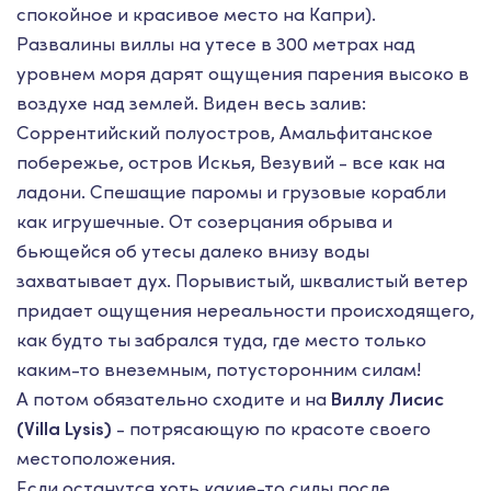
спокойное и красивое место на Капри).
Развалины виллы на утесе в 300 метрах над
уровнем моря дарят ощущения парения высоко в
воздухе над землей. Виден весь залив:
Соррентийский полуостров, Амальфитанское
побережье, остров Искья, Везувий - все как на
ладони. Спешащие паромы и грузовые корабли
как игрушечные. От созерцания обрыва и
бьющейся об утесы далеко внизу воды
захватывает дух. Порывистый, шквалистый ветер
придает ощущения нереальности происходящего,
как будто ты забрался туда, где место только
каким-то внеземным, потусторонним силам!
А потом обязательно сходите и на
Виллу Лисис
(Villa Lysis)
- потрясающую по красоте своего
местоположения.
Если останутся хоть какие-то силы после