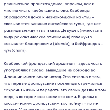
религиозное происхождение, впрочем, как и
многие чисто квебекские слова. Квебекцы
обращаются даже к незнакомцами на «ты» -
сказывается влияние английского «you», где нет
разницы между «ты» и «вы». Девушек (имеются в
виду романтические отношения) почему-то
называют блондинками (blonde), а бойфрендов -
чум (chum).
Квебекский французский архаичен - здесь часто
употребляют слова, вышедшие из обихода во
Франции много веков назад. Это связано с тем,
что первые французские поселенцы стремились
сохранить язык и передать его своим детям в том
виде, в котором они знали его сами. В целом с
классическим французским вас поймут - но не
всегда. У некоторых квебекцев акцент воистину