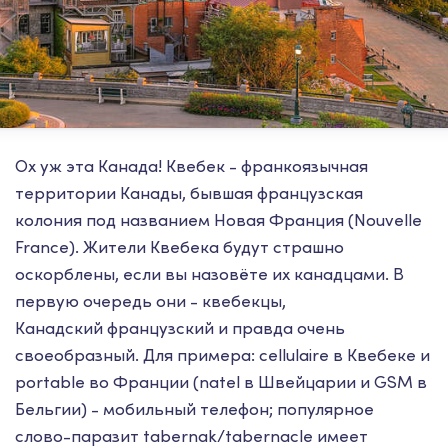
Ох уж эта Канада! Квебек - франкоязычная
территории Канады, бывшая французская
колония под названием Новая Франция (Nouvelle
France). Жители Квебека будут страшно
оскорблены, если вы назовёте их канадцами. В
первую очередь они - квебекцы,
Канадский французский и правда очень
своеобразный. Для примера: cellulaire в Квебеке и
portable во Франции (natel в Швейцарии и GSM в
Бельгии) - мобильный телефон; популярное
слово-паразит tabernak/tabernacle имеет