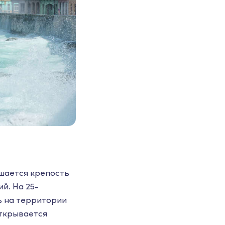
ышается крепость
й. На 25-
ь на территории
открывается