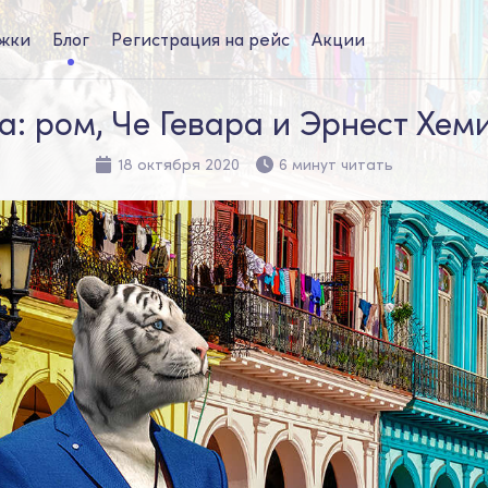
жки
Блог
Регистрация на рейс
Акции
а: ром, Че Гевара и Эрнест Хем
18 октября 2020
6 минут читать