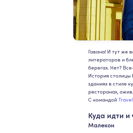
Гавана! И тут же
литераторов и бл
берегах. Нет? Вс
История столицы 
зданиях в стиле к
ресторанах, оживл
С командой
Travel
Куда идти и
Малекон