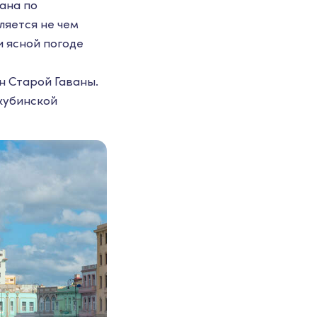
ана по
ляется не чем
и ясной погоде
н Старой Гаваны.
кубинской