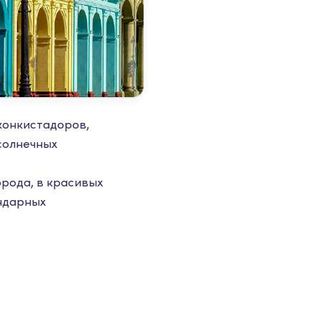
конкистадоров,
солнечных
орода, в красивых
ендарных