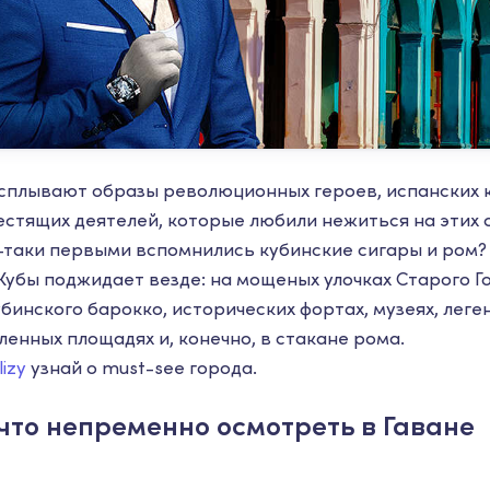
 всплывают образы революционных героев, испанских 
естящих деятелей, которые любили нежиться на этих 
е-таки первыми вспомнились кубинские сигары и ром?
Кубы поджидает везде: на мощеных улочках Старого Г
убинского барокко, исторических фортах, музеях, лег
енных площадях и, конечно, в стакане рома.
lizy
узнай о must-see города.
 что непременно осмотреть в Гаване