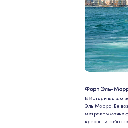
Форт Эль-Мор
В Историческом во
Эль Морро. Ее воз
метровом маяке ф
крепости работае