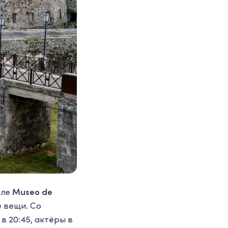
сле
Museo de
е вещи. Со
 20:45, актёры в