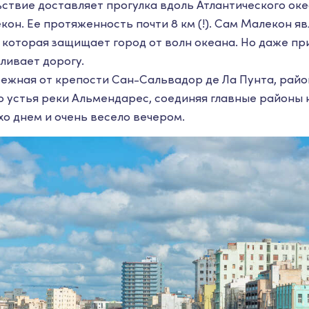
ствие доставляет прогулка вдоль Атлантического оке
н. Ее протяженность почти 8 км (!). Сам Малекон яв
 которая защищает город от волн океана. Но даже пр
аливает дорогу.
ежная от крепости Сан-Сальвадор де Ла Пунта, райо
о устья реки Альмендарес, соединяя главные районы 
хо днем и очень весело вечером.