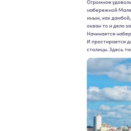
Огромное удоволь
набережной Малеко
иным, как дамбой,
океан то и дело з
Начинается набер
И простирается д
столицы. Здесь ти