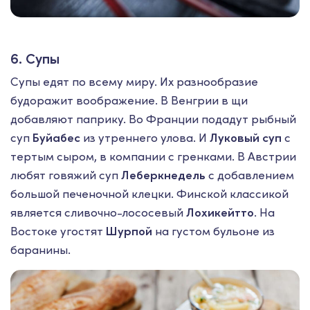
6. Супы
Супы едят по всему миру. Их разнообразие
будоражит воображение. В Венгрии в щи
добавляют паприку. Во Франции подадут рыбный
суп
Буйабес
из утреннего улова. И
Луковый суп
с
тертым сыром, в компании с гренками. В Австрии
любят говяжий суп
Леберкнедель
с добавлением
большой печеночной клецки. Финской классикой
является сливочно-лососевый
Лохикейтто
. На
Востоке угостят
Шурпой
на густом бульоне из
баранины.