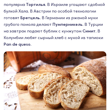
популярна
Тортилья
. В Израиле угощают сдобной
булкой Хала. В Австрии по особой технологии
готовят
Бретцель
. В Германии из ржаной муки
грубого помола делают
Пумперникель
. В Турции
на завтрак подают бублик с кунжутом
Симит
. В
Колумбии любят сырный хлеб с мукой из тапиоки
Pan de queso
.