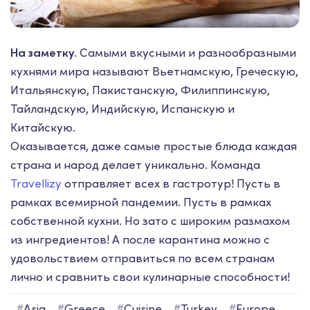
На заметку.
Самыми вкусными и разнообразными
кухнями мира называют Вьетнамскую, Греческую,
Итальянскую, Пакистанскую, Филиппинскую,
Тайландскую, Индийскую, Испанскую и
Китайскую.
Оказывается, даже самые простые блюда каждая
страна и народ делает уникально. Команда
Travellizy
отправляет всех в гастротур! Пусть в
рамках всемирной пандемии. Пусть в рамках
собственной кухни. Но зато с широким размахом
из ингредиентов! А после карантина можно с
удовольствием отправиться по всем странам
лично и сравнить свои кулинарные способности!
#
Asia
#
Greece
#
Cuisine
#
Turkey
#
Europe