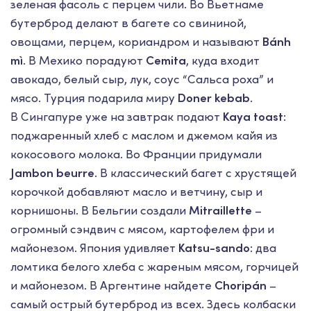
зеленая фасоль с перцем чили. Во Вьетнаме
бутерброд делают в багете со свининой,
овощами, перцем, кориандром и называют
Bánh
mì
. В Мехико порадуют
Cemita
, куда входит
авокадо, белый сыр, лук, соус “Сальса роха” и
мясо. Турция подарила миру
Doner kebab
.
В Сингапуре уже на завтрак подают
Kaya toast
:
поджаренный хлеб с маслом и джемом кайя из
кокосового молока. Во Франции придумали
Jambon beurre
. В классический багет с хрустящей
корочкой добавляют масло и ветчину, сыр и
корнишоны. В Бельгии создали
Mitraillette
–
огромный сэндвич с мясом, картофелем фри и
майонезом. Япония удивляет
Katsu-sando
: два
ломтика белого хлеба с жареным мясом, горчицей
и майонезом. В Аргентине найдете
Choripán
–
самый острый бутерброд из всех. Здесь колбаски