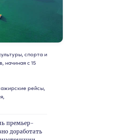
ультуры, спорта и
 начиная с 15
сажирские рейсы,
я,
ль премьер-
но доработать