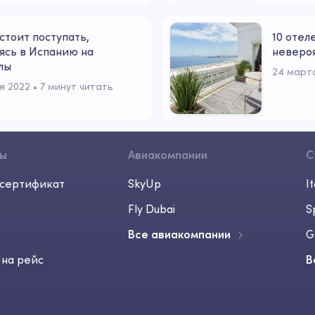
стоит поступать,
10 отел
ясь в Испанию на
неверо
лы
24 март
я 2022
 • 
7 минут читать
сы
Авиакомпании
С
сертификат
SkyUp
It
Fly Dubai
S
Все авиакомпании
G
 на рейс
В