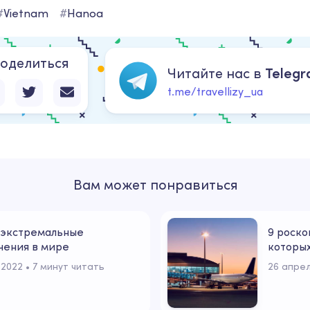
#
Vietnam
#
Hanoa
оделиться
Читайте нас в
Teleg
t.me/travellizy_ua
Вам может понравиться
экстремальные
9 роско
чения в мире
которых
 2022
 • 
7 минут читать
26 апрел