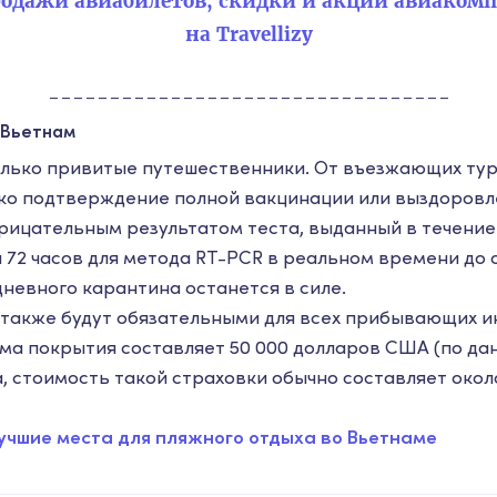
одажи авиабилетов, скидки и акции авиаком
на Travellizy
---------------------------------
о Вьетнам
олько привитые путешественники. От въезжающих ту
ко подтверждение полной вакцинации или выздоровл
трицательным результатом теста, выданный в течение 
 72 часов для метода RT-PCR в реальном времени до 
невного карантина останется в силе.
также будут обязательными для всех прибывающих 
а покрытия составляет 50 000 долларов США (по да
, стоимость такой страховки обычно составляет окол
учшие места для пляжного отдыха во Вьетнаме