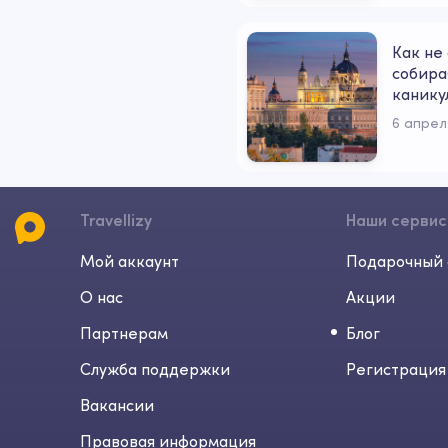
Как не 
собира
канику
6 апрел
Travellizy
Наши серви
Мой аккаунт
Подарочный 
О нас
Акции
Партнерам
Блог
Служба поддержки
Регистрация
Вакансии
Правовая информация