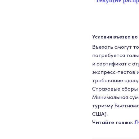
Текущие распр
Условия въезда в
Въехать смогут т
потребуется толь
и сертификат с о
экспресс-тестов и
требование однод
Страховые сборы 
Минимальная сумм
туризму Вьетнама
США).
Читайте также:
Л