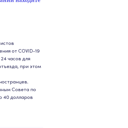
паний находите
ристов
ения от COVID-19
24 часов для
отъезда, при этом
иностранцев.
нным Совета по
о 40 долларов