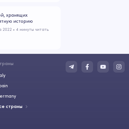
ей, хранящих
ятную историю
а 2022
 • 
4 минуты читать
траны
aly
pain
ermany
се страны