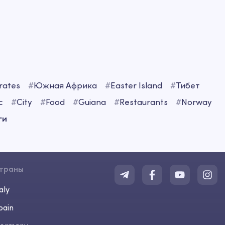
rates
#
Южная Африка
#
Easter Island
#
Тибет
c
#
City
#
Food
#
Guiana
#
Restaurants
#
Norway
ги
траны
aly
pain