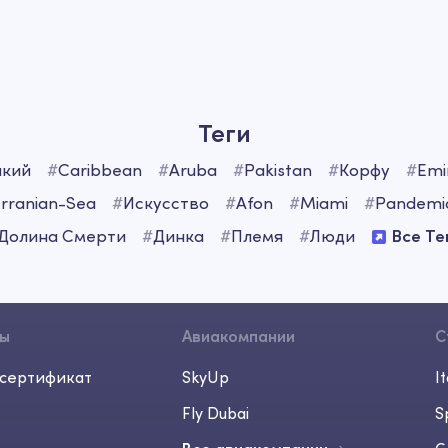
Теги
кий
#
Caribbean
#
Aruba
#
Pakistan
#
Корфу
#
Emi
rranian-Sea
#
Искусство
#
Afon
#
Miami
#
Pandemi
Долина Смерти
#
Динка
#
Племя
#
Люди
Все Те
сы
Авиакомпании
С
сертификат
SkyUp
It
Fly Dubai
S