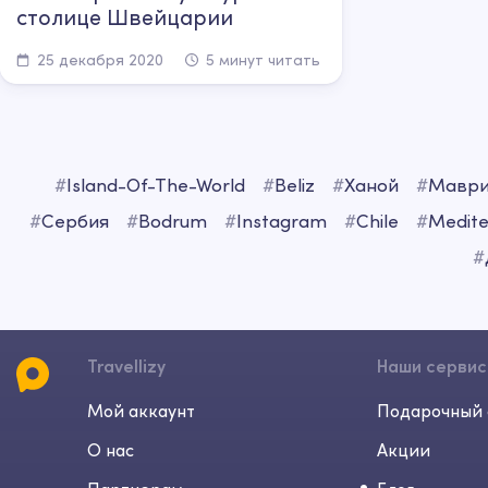
столице Швейцарии
25 декабря 2020
5 минут читать
#
Island-Of-The-World
#
Beliz
#
Ханой
#
Маври
#
Сербия
#
Bodrum
#
Instagram
#
Chile
#
Medite
#
Travellizy
Наши серви
Мой аккаунт
Подарочный 
О нас
Акции