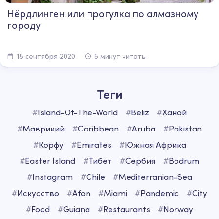
Нёрдлинген или прогулка по алмазному
городу
18 сентября 2020
5 минут читать
Теги
#
Island-Of-The-World
#
Beliz
#
Ханой
#
Маврикий
#
Caribbean
#
Aruba
#
Pakistan
#
Корфу
#
Emirates
#
Южная Африка
#
Easter Island
#
Тибет
#
Сербия
#
Bodrum
#
Instagram
#
Chile
#
Mediterranian-Sea
#
Искусство
#
Afon
#
Miami
#
Pandemic
#
City
#
Food
#
Guiana
#
Restaurants
#
Norway