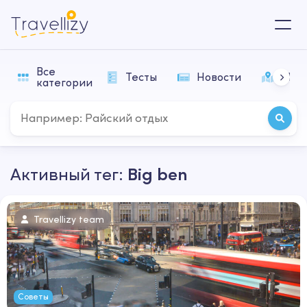
Все
Тесты
Новости
Мар
категории
Активный тег:
Big ben
Travellizy team
Советы