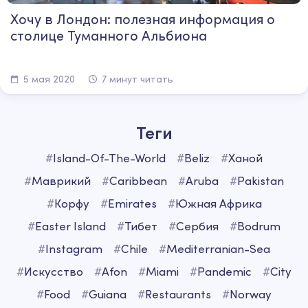
Хочу в Лондон: полезная информация о
столице Туманного Альбиона
5 мая 2020
7 минут читать
Теги
#
Island-Of-The-World
#
Beliz
#
Ханой
#
Маврикий
#
Caribbean
#
Aruba
#
Pakistan
#
Корфу
#
Emirates
#
Южная Африка
#
Easter Island
#
Тибет
#
Сербия
#
Bodrum
#
Instagram
#
Chile
#
Mediterranian-Sea
#
Искусство
#
Afon
#
Miami
#
Pandemic
#
City
#
Food
#
Guiana
#
Restaurants
#
Norway