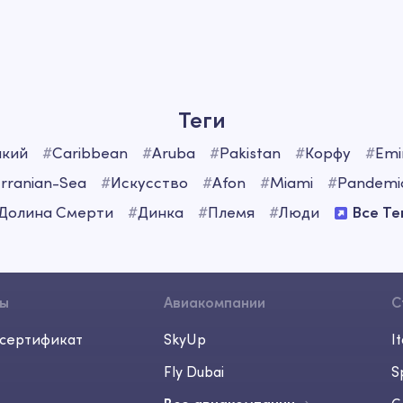
Теги
кий
#
Caribbean
#
Aruba
#
Pakistan
#
Корфу
#
Emi
rranian-Sea
#
Искусство
#
Afon
#
Miami
#
Pandemi
Долина Смерти
#
Динка
#
Племя
#
Люди
Все Те
сы
Авиакомпании
С
сертификат
SkyUp
It
Fly Dubai
S