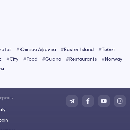
rates
#
Южная Африка
#
Easter Island
#
Тибет
c
#
City
#
Food
#
Guiana
#
Restaurants
#
Norway
ги
траны
aly
pain