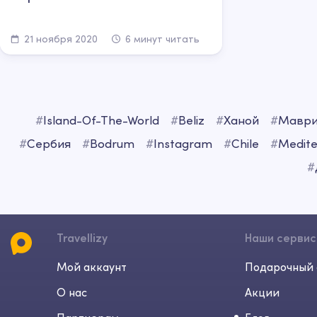
21 ноября 2020
6 минут читать
#
Island-Of-The-World
#
Beliz
#
Ханой
#
Маври
#
Сербия
#
Bodrum
#
Instagram
#
Chile
#
Medite
#
Travellizy
Наши серви
Мой аккаунт
Подарочный 
О нас
Акции