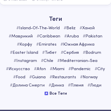
Теги
#
Island-Of-The-World
#
Beliz
#
Ханой
#
Маврикий
#
Caribbean
#
Aruba
#
Pakistan
#
Корфу
#
Emirates
#
Южная Африка
#
Easter Island
#
Тибет
#
Сербия
#
Bodrum
#
Instagram
#
Chile
#
Mediterranian-Sea
#
Искусство
#
Afon
#
Miami
#
Pandemic
#
City
#
Food
#
Guiana
#
Restaurants
#
Norway
#
Долина Смерти
#
Динка
#
Племя
#
Люди
Все Теги