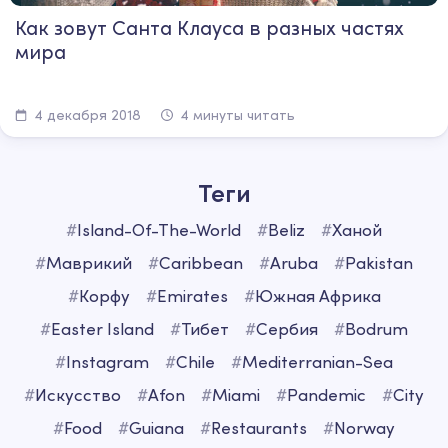
Как зовут Санта Клауса в разных частях
мира
4 декабря 2018
4 минуты читать
Теги
#
Island-Of-The-World
#
Beliz
#
Ханой
#
Маврикий
#
Caribbean
#
Aruba
#
Pakistan
#
Корфу
#
Emirates
#
Южная Африка
#
Easter Island
#
Тибет
#
Сербия
#
Bodrum
#
Instagram
#
Chile
#
Mediterranian-Sea
#
Искусство
#
Afon
#
Miami
#
Pandemic
#
City
#
Food
#
Guiana
#
Restaurants
#
Norway