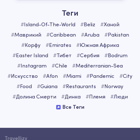
Теги
#
Island-Of-The-World
#
Beliz
#
Ханой
#
Маврикий
#
Caribbean
#
Aruba
#
Pakistan
#
Корфу
#
Emirates
#
Южная Африка
#
Easter Island
#
Тибет
#
Сербия
#
Bodrum
#
Instagram
#
Chile
#
Mediterranian-Sea
#
Искусство
#
Afon
#
Miami
#
Pandemic
#
City
#
Food
#
Guiana
#
Restaurants
#
Norway
#
Долина Смерти
#
Динка
#
Племя
#
Люди
Все Теги
Travellizy