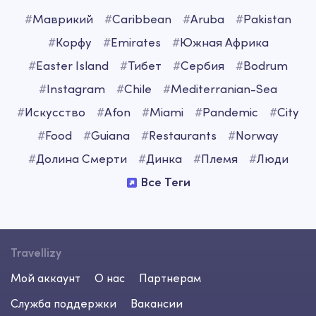
#
Маврикий
#
Caribbean
#
Aruba
#
Pakistan
#
Корфу
#
Emirates
#
Южная Африка
#
Easter Island
#
Тибет
#
Сербия
#
Bodrum
#
Instagram
#
Chile
#
Mediterranian-Sea
#
Искусство
#
Afon
#
Miami
#
Pandemic
#
City
#
Food
#
Guiana
#
Restaurants
#
Norway
#
Долина Смерти
#
Динка
#
Племя
#
Люди
Все Теги
Travellizy
Мой аккаунт
О нас
Партнерам
Служба поддержки
Вакансии