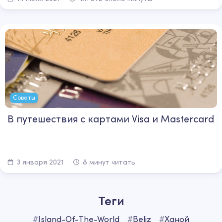
Советы
В путешествия с картами Visa и Masterсard
3 января 2021
8 минут читать
Теги
#
Island-Of-The-World
#
Beliz
#
Ханой