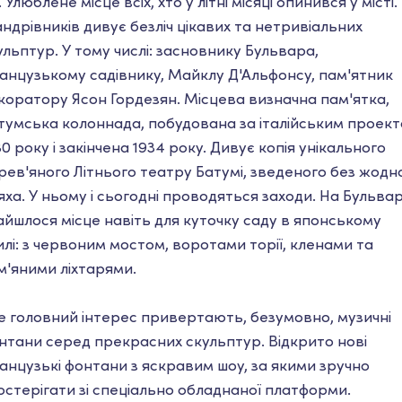
 Улюблене місце всіх, хто у літні місяці опинився у місті.
ндрівників дивує безліч цікавих та нетривіальних
ульптур. У тому числі: засновнику Бульвара,
анцузькому садівнику, Майклу Д'Альфонсу, пам'ятник
коратору Ясон Гордезян. Місцева визначна пам'ятка,
тумська колоннада, побудована за італійським проек
30 року і закінчена 1934 року. Дивує копія унікального
рев'яного Літнього театру Батумі, зведеного без жодн
яха. У ньому і сьогодні проводяться заходи. На Бульвар
айшлося місце навіть для куточку саду в японському
илі: з червоним мостом, воротами торії, кленами та
м'яними ліхтарями.
е головний інтерес привертають, безумовно, музичні
нтани серед прекрасних скульптур. Відкрито нові
анцузькі фонтани з яскравим шоу, за якими зручно
остерігати зі спеціально обладнаної платформи.