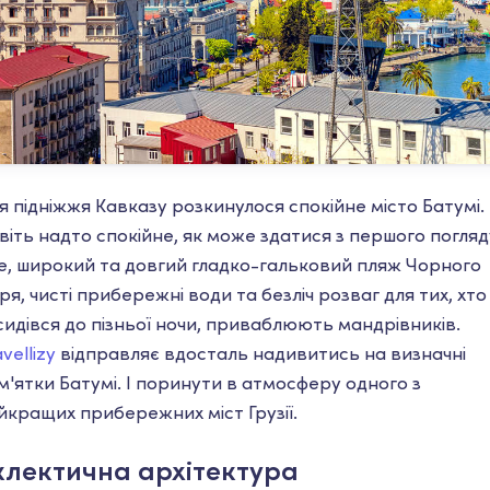
ля підніжжя Кавказу розкинулося спокійне місто Батумі.
віть надто спокійне, як може здатися з першого погляд
е, широкий та довгий гладко-гальковий пляж Чорного
ря, чисті прибережні води та безліч розваг для тих, хто
сидівся до пізньої ночи, приваблюють мандрівників.
vellizy
відправляє вдосталь надивитись на визначні
м'ятки Батумі. І поринути в атмосферу одного з
йкращих прибережних міст Грузії.
клектична архітектура