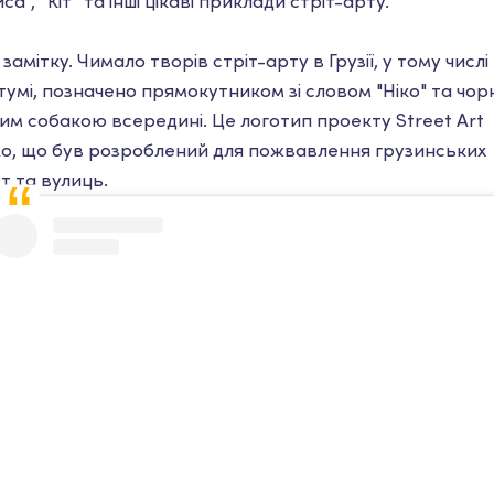
са”, “Кіт” та інші цікаві приклади стріт-арту.
замітку. Чимало творів стріт-арту в Грузії, у тому числі 
тумі, позначено прямокутником зі словом "Ніко" та чор
лим собакою всередині. Це логотип проекту Street Art
ko, що був розроблений для пожвавлення грузинських
ст та вулиць.