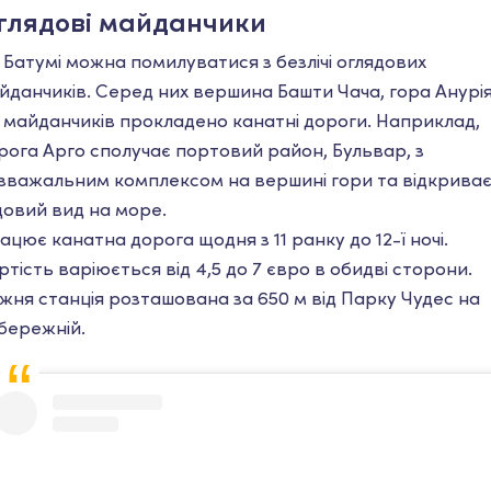
глядові майданчики
 Батумі можна помилуватися з безлічі оглядових
йданчиків. Серед них вершина Башти Чача, гора Анурія
 майданчиків прокладено канатні дороги. Наприклад,
рога Арго сполучає портовий район, Бульвар, з
зважальним комплексом на вершині гори та відкрива
довий вид на море.
ацює канатна дорога щодня з 11 ранку до 12-ї ночі.
ртість варіюється від 4,5 до 7 євро в обидві сторони.
жня станція розташована за 650 м від Парку Чудес на
бережній.