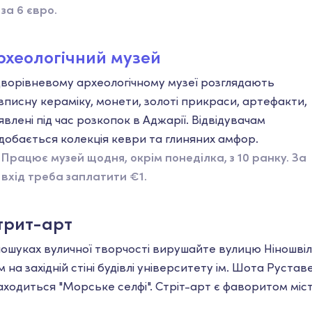
за 6 євро.
рхеологічний музей
дворівневому археологічному музеї розглядають
зписну кераміку, монети, золоті прикраси, артефакти,
явлені під час розкопок в Аджарії. Відвідувачам
добається колекція кеври та глиняних амфор.
Працює музей щодня, окрім понеділка, з 10 ранку. За
вхід треба заплатити €1.
трит-арт
пошуках вуличної творчості вирушайте вулицю Ніношвілі
м на західній стіні будівлі університету ім. Шота Руставе
аходиться "Морське селфі". Стріт-арт є фаворитом міст