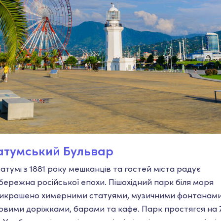
атумський Бульвар
Батумі з 1881 року мешканців та гостей міста радує
бережна російської епохи. Пішохідний парк біля моря
икрашено химерними статуями, музичними фонтанами
говими доріжками, барами та кафе. Парк простягся на 