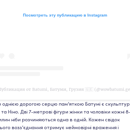
Посмотреть эту публикацию в Instagram
Публикация от Batumi, Батуми, Грузия 🇬🇪 (@wowbatumi.ge
 однією дорогою серцю пам'яткою Батумі є скульптур
і та Ніно. Дві 7-метрові фігури жінки та чоловіки кожні 8
илин ніби розчиняються одна в одній. Кожен свідок
нього возз'єднання отримує неймовірні враження і