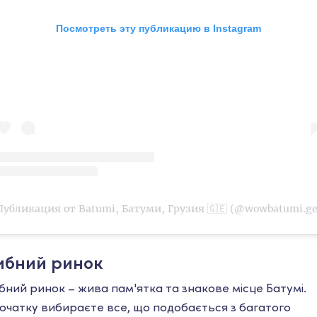
Посмотреть эту публикацию в Instagram
Публикация от Batumi, Батуми, Грузия 🇬🇪 (@wowbatumi.ge
ибний ринок
бний ринок – жива пам'ятка та знакове місце Батумі.
очатку вибираєте все, що подобається з багатого