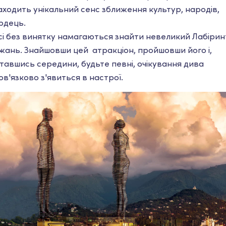
аходить унікальний сенс зближення культур, народів,
рдець.
всі без винятку намагаються знайти невеликий Лабірин
жань. Знайшовши цей атракціон, пройшовши його і,
ставшись середини, будьте певні, очікування дива
ов'язково з'явиться в настрої.