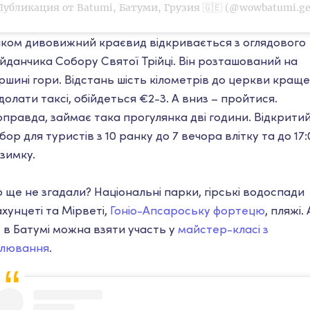
Публикация от Batumi, Батуми, Грузия 🇬🇪 (@wowbatumi.ge
лком дивовижний краєвид відкривається з оглядового
йданчика Собору Святої Трійці. Він розташований на
ршині гори. Відстань шість кілометрів до церкви краще
долати таксі, обійдеться €2-3. А вниз – пройтися.
правда, займає така прогулянка дві години. Відкрити
бор для туристів з 10 ранку до 7 вечора влітку та до 17:
узимку.
 ще не згадали? Національні парки, гірські водоспади
хунцеті та Мірветі,
Гоніо-Апсароську фортецю
, пляжі. 
 в Батумі можна взяти участь у
майстер-класі з
лювання
.