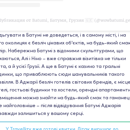
Публикация от Batumi, Батуми, Грузия 🇬🇪 (@wowbatumi.ge
дьгувати в Батумі не доведеться, і в самому місті, і на
го околицях є безліч цікавих об'єктів, на будь-який смак
лір. Набережна Батумі з відомими скульптурами, що
хаються, Алі і Ніно – вже справжня візитівка не тільки
та, а й усієї Грузії. А ще в Батумі є казино та гральні
динки, що приваблюють сюди шанувальників такого
звілля. В Аджарії безліч готелів світових брендів, є місце
телі, гостьові будинки та хостели, орендні апартаменти
зміщення можна знайти на будь-який смак та гаманец
е найголовніше – після відвідування Батумі Аджарія
завжди залишиться у вашому серці.
У Travellizy вже готові квитки. Літак вирушає до