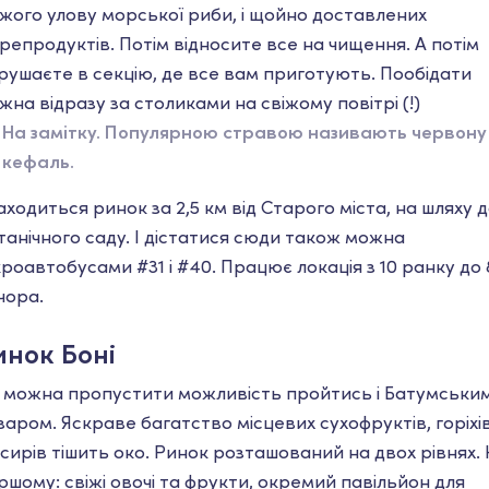
іжого улову морської риби, і щойно доставлених
репродуктів. Потім відносите все на чищення. А потім
рушаєте в секцію, де все вам приготують. Пообідати
жна відразу за столиками на свіжому повітрі (!)
На замітку. Популярною стравою називають червону
кефаль.
аходиться ринок за 2,5 км від Старого міста, на шляху 
танічного саду. І дістатися сюди також можна
кроавтобусами #31 і #40. Працює локація з 10 ранку до 
чора.
инок Боні
 можна пропустити можливість пройтись і Батумськи
заром. Яскраве багатство місцевих сухофруктів, горіхі
 сирів тішить око. Ринок розташований на двох рівнях.
ршому: свіжі овочі та фрукти, окремий павільйон для