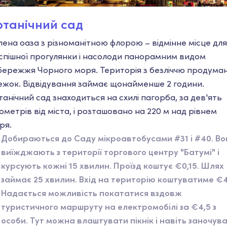
отанічний сад
лена оаза з різноманітною флорою – відмінне місце для
спішної прогулянки і насолоди панорамним видом
бережжя Чорного моря. Територія з безліччю продума
ежок. Відвідування займає щонайменше 2 години.
танічний сад знаходиться на схилі пагорба, за дев'ять
лометрів від міста, і розташовано на 220 м над рівнем
ря.
Добираються до Саду мікроавтобусами #31 і #40. Во
виїжджають з території торгового центру "Батумі" і
курсують кожні 15 хвилин. Проїзд коштує €0,15. Шлях
займає 25 хвилин. Вхід на територію коштуватиме €4
Надається можливість покататися вздовж
туристичного маршруту на електромобілі за €4,5 з
особи. Тут можна влаштувати пікнік і навіть заночув