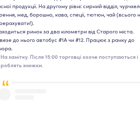
ясної продукції. На другому рівні: сирний відділ, чурчхел
рення, мед, борошно, кава, спеції, тютюн, чай (всього 
рерахувати!).
аходиться ринок за два кілометри від Старого міста.
везе до нього автобус #1A чи #12. Працює з ранку до
чора.
На замітку. Після 15:00 торговці охоче поступаються і
роблять знижки.