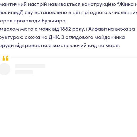
мантичний настрій навивається конструкцією “Жінка 
лосипеді”, яку встановлено ​​в центрі одного з численни
ерел прохолоди Бульвара.
мволом міста є маяк від 1882 року, і Алфавітна вежа за
руктурою схожа на ДНК. З оглядового майданчика
оруди відкривається захоплюючий вид на море.