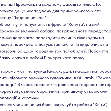
 вулиці Піросмані, на західному фасаді готелю Oto,
бачите дещо несподівану для приморського міста
ртину "Людина на коні".
б осягнути популярність фрески "Капута", на якій
бражений вуличний собака, потрібно знати передістор
арина допомагає переходити вулицю пішоходам на
ному з перехресть Батумі, гавкаючи та кидаючись на
томобілі. За що ж городяни так полюбили її. Побачити
бачку можна в районі Піонерського парку.
Старому місті, на вулиці Гамсахурдія, знаходиться робо
сить відомого вуличного художника, AKA Lamb, “Роже
ранець”. В якості головних героїв своєї творчості авто
користовує милих баранчиків, при цьому створюючи
овокаційні картини.
віться уважно на всі боки, відшукуйте роботи “Квіти”,