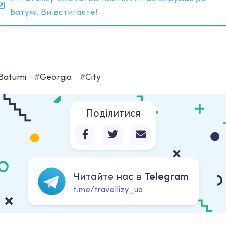
Батумі. Ви встигаєте!
Batumi
#
Georgia
#
City
Поділитися
Читайте нас в
Telegram
t.me/travellizy_ua