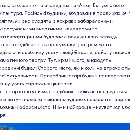
нією з головних та очевидних пам'яток Батумі є його
хітектура. Російські будинки, збудовані в традиціях 19-
оліття, мирно сусідять із яскраво забарвленими
ьтрасучасними висотними шедеврами та
гатоквартирними будовами радянського періоду.
сті міста здійснюють прогулянки центром міста,
иділяючи особливу увагу площі Європи, району навко
аматичного театру. Тут, крім іншого, знаходять
аровинні будівлі Старого міста, які ніколи не втрачають
оєї актуальності. Привабливі старі будівлі привертают
льну увагу справжніх цінителів.
теорії архітектури мікс подібних стилів не поєднується.
е в Батумі подібна мішанина чудово сплелася і створил
вовижні обриси міста. Ними найкраще милуватися з б
ря.