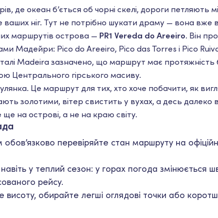
ів, де океан б’ється об чорні скелі, дороги петляють м
е ваших ніг. Тут не потрібно шукати драму — вона вже 
ших маршрутів острова —
PR1 Vereda do Areeiro
. Він пр
 Мадейри: Pico do Areeiro, Pico das Torres і Pico Ruiv
алі Madeira зазначено, що маршрут має протяжність б
ою Центрального гірського масиву.
улянка. Це маршрут для тих, хто хоче побачити, як виг
ають золотими, вітер свистить у вухах, а десь далеко 
 ще на острові, а не на краю світу.
ада
обов’язково перевіряйте стан маршруту на офіцій
 навіть у теплий сезон: у горах погода змінюється ш
сованого рейсу.
 висоту, обирайте легші оглядові точки або коротш