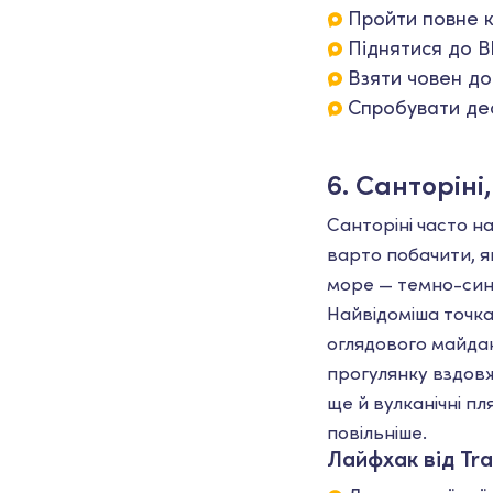
Пройти повне к
Піднятися до B
Взяти човен до
Спробувати дес
6. Санторіні
Санторіні часто н
варто побачити, я
море — темно-синім
Найвідоміша точка 
оглядового майда
прогулянку вздовж 
ще й вулканічні пл
повільніше.
Лайфхак від Tra