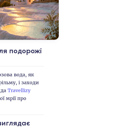
ля подорожі
зова вода, як
фільму, і заходи
нда
Travellizy
ої мрії про
 виглядає