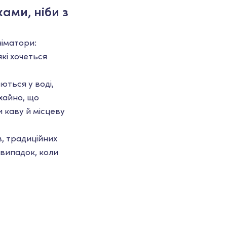
ами, ніби з
німатори:
які хочеться
ються у воді,
хайно, що
 каву й місцеву
в, традиційних
 випадок, коли