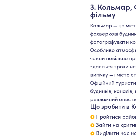
3. Кольмар,
фільму
Кольмар — це міст
фахверкові будинки
фотографувати ко
Особливо атмосф
човни повільно пр
здається трохи не
випічку — і місто 
Офіційний туристи
будинків, каналів,
рекламний опис н
Що зробити в К
Пройтися район
Зайти на крити
Виділити час н