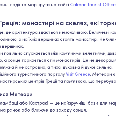
онні події та маршрути на сайті
Colmar Tourist Office
Греція: монастирі на скелях, які тор
е, де архітектура здається неможливою. Величезні ка
линою, а на їхніх вершинах стоять монастирі. Не біля с
а вершинах.
ан повільно спускається між кам’яними велетнями, дзв
, а сонце торкається стін монастирів. Це не декорація
пляжна й не островна, а тиха, духовна й дуже сильна.
іційного туристичного порталу
Visit Greece
, Метеори є
астирських центрів Греції та пам’яткою, що перебува
тися Метеори
аламбаці або Кастракі — це найзручніші бази для ма
 на ранок або ближче до заходу сонця.