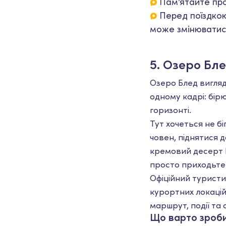
Пам’ятайте про
Перед поїздкою
може змінюватис
5. Озеро Бле
Озеро Блед вигляда
одному кадрі: бір
горизонті.
Тут хочеться не б
човен, піднятися 
кремовий десерт k
просто приходьте 
Офіційний туристи
курортних локаці
маршрут, події та 
Що варто зроб