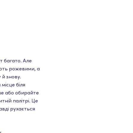
т багато. Але
ають рожевими, а
 й знову.
 місце біля
ше або обирайте
тній палітрі. Це
равді рухається