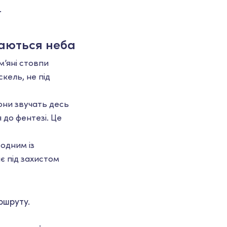
.
каються неба
м’яні стовпи
кель, не під
они звучать десь
 до фентезі. Це
 одним із
є під захистом
ршруту.