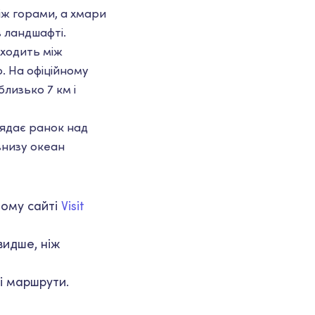
іж горами, а хмари
в ландшафті.
оходить між
o. На офіційному
лизько 7 км і
лядає ранок над
внизу океан
ному сайті
Visit
видше, ніж
і маршрути.