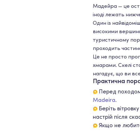
Мадейра — це остр
іноді лежать нижч
Один із найвідомі
високими вершинами
туристичному порт
проходить частин
Це не просто прог
хмарами. Скелі ст
нагадує, що ви все
Практична пор
Перед походом 
Madeira
.
Беріть вітровку
настрій після ска
Якщо не любите