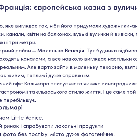
 Франція: європейська казка з вуличк
о, яке виглядає так, ніби його придумали художники-а
, канали, квіти на балконах, вузькі вулички й вивіски, 
жні три метри.
ерний район —
Маленька Венеція
. Тут будинки відбива
оходять каналами, а все навколо виглядає настільки о
реальним. Але варто зайти в маленьку пекарню, взяти
стає живим, теплим і дуже справжнім.
чний офіс Кольмара описує місто як мікс виноградникі
 гастрономії та ельзаського стилю життя. І це саме той
е перебільшує.
ольмарі
ом Little Venice.
й ринок і спробувати локальні продукти.
а фото без поспіху: місто дуже фотогенічне.