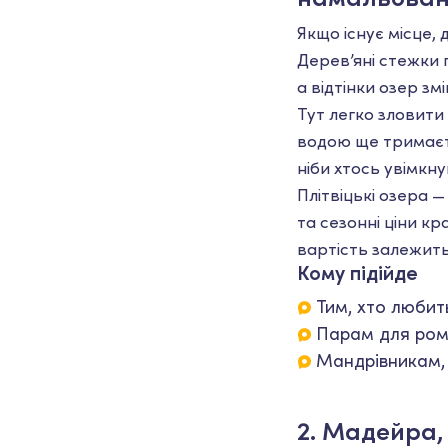
Якщо існує місце,
Дерев’яні стежки
а відтінки озер з
Тут легко зловити
водою ще тримаєть
ніби хтось увімкну
Плітвіцькі озера 
та сезонні ціни к
вартість залежить
Кому підійде
Тим, хто любит
Парам для ром
Мандрівникам, я
2. Мадейра,