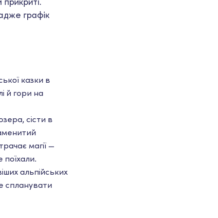
 прикриті.
 адже графік
ської казки в
і й гори на
зера, сісти в
наменитий
трачає магії —
 поїхали.
віших альпійських
 спланувати