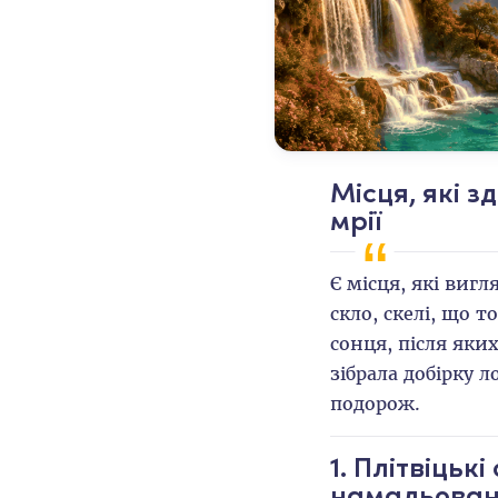
Місця, які 
мрії
Є місця, які виг
скло, скелі, що т
сонця, після як
зібрала добірку л
подорож.
1. Плітвіцьк
намальова