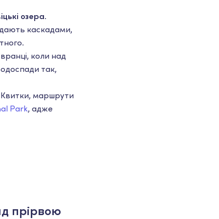
іцькі озера
.
адають каскадами,
тного.
 вранці, коли над
водоспади так,
. Квитки, маршрути
nal Park
, адже
ад прірвою