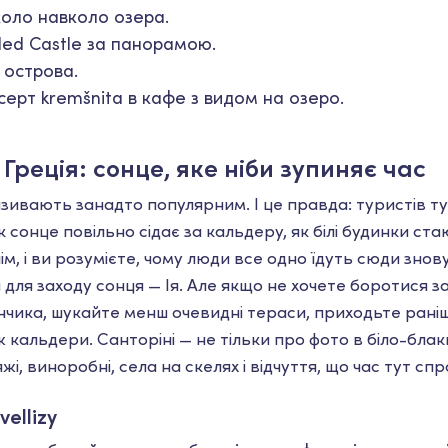
оло навколо озера.
led Castle за панорамою.
 острова.
ерт kremšnita в кафе з видом на озеро.
, Греція: сонце, яке ніби зупиняє час
азивають занадто популярним. І це правда: туристів ту
к сонце повільно сідає за кальдеру, як білі будинки ст
, і ви розумієте, чому люди все одно їдуть сюди знову
для заходу сонця — Ія. Але якщо не хочете боротися за
нчика, шукайте менш очевидні тераси, приходьте рані
кальдери. Санторіні — не тільки про фото в біло-блаки
яжі, виноробні, села на скелях і відчуття, що час тут сп
vellizy