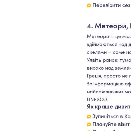
Перевірити сез
4. Метеори, 
Метеори — це місц
здіймаються над до
скелями — саме н
Уявіть ранок: тум
високо над землею
Греція, просто не 
За інформацією оф
найважливіших мон
UNESCO.
Як краще диви
Зупиніться в К
Плануйте візит