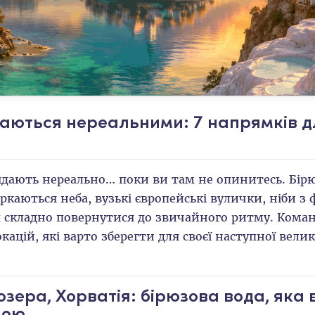
здаються нереальними: 7 напрямків д
лядають нереально… поки ви там не опинитесь. Бірю
оркаються неба, вузькі європейські вулички, ніби з 
их складно повернутися до звичайного ритму. Кома
окацій, які варто зберегти для своєї наступної велик
і озера, Хорватія: бірюзова вода, яка
ною