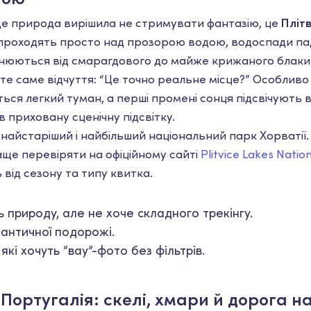
 де природа вирішила не стримувати фантазію, це
Плітв
 проходять просто над прозорою водою, водоспади п
мінюються від смарагдового до майже крижаного блаки
 те саме відчуття: “Це точно реальне місце?” Особливо
ся легкий туман, а перші промені сонця підсвічують 
в приховану сценічну підсвітку.
— найстаріший і найбільший національний парк Хорватії
раще перевіряти на офіційному сайті
Plitvice Lakes Natio
 від сезону та типу квитка.
ь природу, але не хоче складного трекінгу.
античної подорожі.
кі хочуть “вау”-фото без фільтрів.
 Португалія: скелі, хмари й дорога н