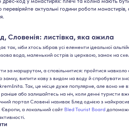
 дрес-код у монастирях: плечі та коліна мають бути
 перевіряйте актуальні години роботи монастирів,
я.
д, Словенія: листівка, яка ожила
є так, ніби хтось зібрав усі елементи ідеальної альпій
юзова вода, маленький острів із церквою, замок на скел
ігти за маршрутом, а сповільнитися: пройтися навколо о
до замку, випити каву з видом на воду й спробувати з
remšnita. Так, це місце дуже популярне, але воно не в
раніше або залишайтесь на ніч, коли денні туристи вже
чний портал Словенії називає Блед однією з найкраси
й Європи, а локальний сайт
Bled Tourist Board
допоможе
активності.
ити