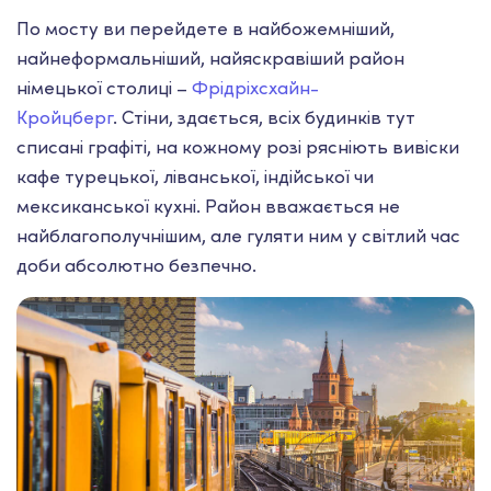
По мосту ви перейдете в найбожемніший,
найнеформальніший, найяскравіший район
німецької столиці –
Фрідріхсхайн-
Кройцберг
.
Стіни, здається, всіх будинків тут
списані графіті, на кожному розі рясніють вивіски
кафе турецької, ліванської, індійської чи
мексиканської кухні. Район вважається не
найблагополучнішим, але гуляти ним у світлий час
доби абсолютно безпечно.