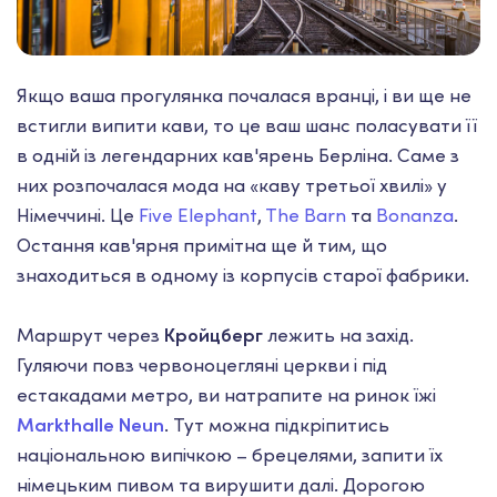
Якщо ваша прогулянка почалася вранці, і ви ще не
встигли випити кави, то це ваш шанс поласувати її
в одній із легендарних кав'ярень Берліна. Саме з
них розпочалася мода на «каву третьої хвилі» у
Німеччині. Це
Five Elephant
,
The Barn
та
Bonanza
.
Остання кав'ярня примітна ще й тим, що
знаходиться в одному із корпусів старої фабрики.
Маршрут через
Кройцберг
лежить на захід.
Гуляючи повз червоноцегляні церкви і під
естакадами метро, ​​ви натрапите на ринок їжі
Markthalle Neun
. Тут можна підкріпитись
національною випічкою – брецелями, запити їх
німецьким пивом та вирушити далі. Дорогою