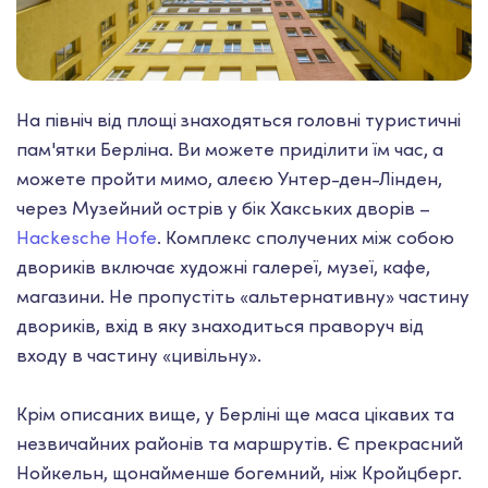
На північ від площі знаходяться головні туристичні
пам'ятки Берліна. Ви можете приділити їм час, а
можете пройти мимо, алеєю Унтер-ден-Лінден,
через Музейний острів у бік Хакських дворів –
Hackesche Hofe
.
Комплекс сполучених між собою
двориків включає художні галереї, музеї, кафе,
магазини. Не пропустіть «альтернативну» частину
двориків, вхід в яку знаходиться праворуч від
входу в частину «цивільну».
Крім описаних вище, у Берліні ще маса цікавих та
незвичайних районів та маршрутів. Є прекрасний
Нойкельн, щонайменше богемний, ніж Кройцберг.