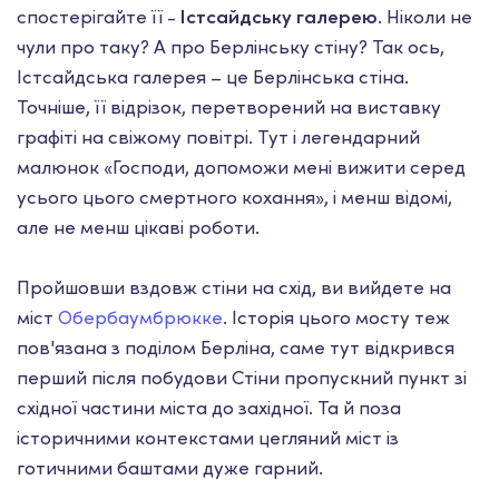
спостерігайте її -
Істсайдську галерею
. Ніколи не
чули про таку? А про Берлінську стіну? Так ось,
Істсайдська галерея – це Берлінська стіна.
Точніше, її відрізок, перетворений на виставку
графіті на свіжому повітрі. Тут і легендарний
малюнок «Господи, допоможи мені вижити серед
усього цього смертного кохання», і менш відомі,
але не менш цікаві роботи.
Пройшовши вздовж стіни на схід, ви вийдете на
міст
Обербаумбрюкке
.
Історія цього мосту теж
пов'язана з поділом Берліна, саме тут відкрився
перший після побудови Стіни пропускний пункт зі
східної частини міста до західної. Та й поза
історичними контекстами цегляний міст із
готичними баштами дуже гарний.