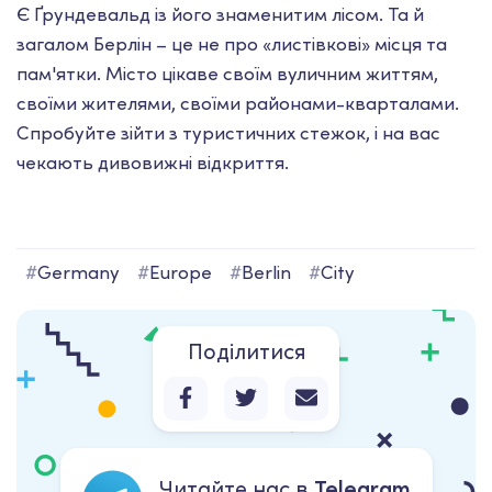
Є Ґрундевальд із його знаменитим лісом. Та й
загалом Берлін – це не про «листівкові» місця та
пам'ятки. Місто цікаве своїм вуличним життям,
своїми жителями, своїми районами-кварталами.
Спробуйте зійти з туристичних стежок, і на вас
чекають дивовижні відкриття.
#
Germany
#
Europe
#
Berlin
#
City
Поділитися
Читайте нас в
Telegram