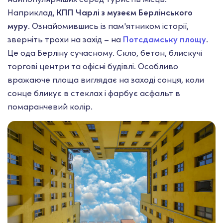
Наприклад,
КПП Чарлі з музеєм Берлінського
муру
. Ознайомившись із пам'ятником історії,
зверніть трохи на захід – на
Потсдамську площу
.
Це ода Берліну сучасному. Скло, бетон, блискучі
торгові центри та офісні будівлі. Особливо
вражаюче площа виглядає на заході сонця, коли
сонце бликує в стеклах і фарбує асфальт в
помаранчевий колір.