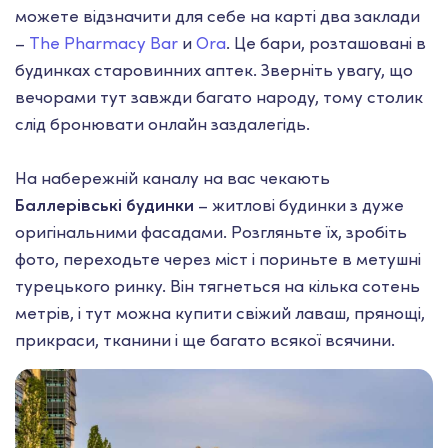
можете відзначити для себе на карті два заклади
–
The Pharmacy Bar
и
Ora
.
Це бари, розташовані в
будинках старовинних аптек. Зверніть увагу, що
вечорами тут завжди багато народу, тому столик
слід бронювати онлайн заздалегідь.
На набережній каналу на вас чекають
Баллерівські будинки
– житлові будинки з дуже
оригінальними фасадами. Розгляньте їх, зробіть
фото, переходьте через міст і пориньте в метушні
турецького ринку. Він тягнеться на кілька сотень
метрів, і тут можна купити свіжий лаваш, прянощі,
прикраси, тканини і ще багато всякої всячини.