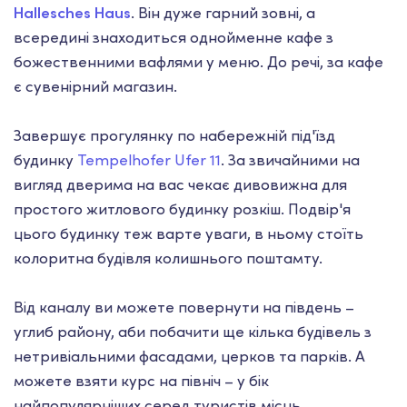
Hallesches Haus
. Він дуже гарний зовні, а
всередині знаходиться однойменне кафе з
божественними вафлями у меню. До речі, за кафе
є сувенірний магазин.
Завершує прогулянку по набережній під'їзд
будинку
Tempelhofer Ufer 11
.
За звичайними на
вигляд дверима на вас чекає дивовижна для
простого житлового будинку розкіш. Подвір'я
цього будинку теж варте уваги, в ньому стоїть
колоритна будівля колишнього поштамту.
Від каналу ви можете повернути на південь –
углиб району, аби побачити ще кілька будівель з
нетривіальними фасадами, церков та парків. А
можете взяти курс на північ – у бік
найпопулярніших серед туристів місць.