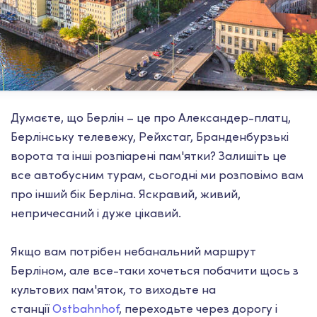
Думаєте, що Берлін – це про Александер-платц,
Берлінську телевежу, Рейхстаг, Бранденбурзькі
ворота та інші розпіарені пам'ятки? Залишіть це
все автобусним турам, сьогодні ми розповімо вам
про інший бік Берліна. Яскравий, живий,
непричесаний і дуже цікавий.
Якщо вам потрібен небанальний маршрут
Берліном, але все-таки хочеться побачити щось з
культових пам'яток, то виходьте на
станції
Ostbahnhof
,
переходьте через дорогу і