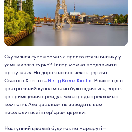
Скупилися сувенірами чи просто взяли випічку у
усмішливого турка? Тепер можна продовжити
прогулянку. На дорозі на вас чекає церква
Святого Хреста –
Heilig Kreuz Kirche
. Раніше під її
центральний купол можна було піднятися, зараз
це приміщення орендує міжнародна рекламна
компанія. Але це зовсім не завадить вам
насолодитися інтер'єром церкви.
Наступний цікавий будинок на маршруті –