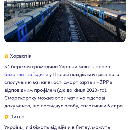
Хорватія
З 1 березня громадяни України мають право
безоплатно їздити
у II класі поїздів внутрішнього
сполучення за наявності смарткартки HŽPP з
відповідним профілем (діє до кінця 2023-го).
Смарткартку можна отримати на підставі
документа, що посвідчує особу, сплативши 3 євро.
Литва
Українці, які біжать від війни в Литву, можуть