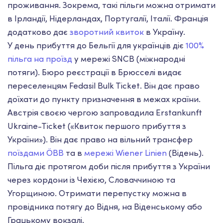
проживання. Зокрема, такі пільги можна отримати
в Ірландії, Нідерландах, Португалії, Італії. Франція
додатково дає
зворотний квиток
в Україну.
У день прибуття до Бельгії для українців діє
100%
пільга на проїзд
у мережі SNCB (міжнародні
потяги). Бюро реєстрації в Брюсселі видає
переселенцям Fedasil Bulk Ticket. Він дає право
доїхати до пункту призначення в межах країни.
Австрія своєю чергою запровадила Erstankunft
Ukraine-Ticket («Квиток першого прибуття з
України»). Він дає право на вільний трансфер
поїздами ÖBB
та в
мережі Wiener Linien
(Відень).
Пільга діє протягом доби після прибуття з України
через кордони із Чехією, Словаччиною та
Угорщиною. Отримати перепустку можна в
провідника потягу до Відня, на Віденському або
Грацькому вокзалі.