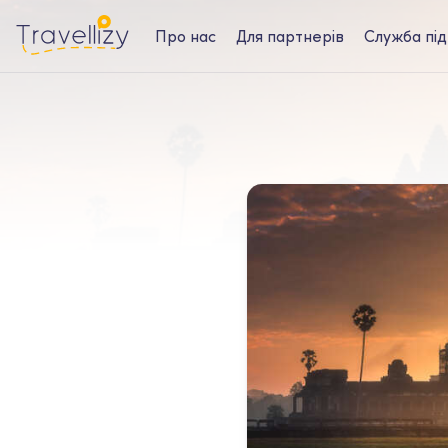
Про нас
Для партнерів
Служба пі