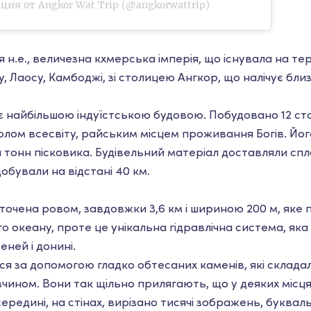
ция от Angkor Wat Trip (@angkorwattrip)
тя н.е., величезна кхмерська імперія, що існувала на те
, Лаосу, Камбоджі, зі столицею Ангкор, що налічує близ
 найбільшою індуїстською будовою. Побудовано 12 сто
волом всесвіту, райським місцем проживання Богів. Йо
млн тонн пісковика. Будівельний матеріал доставляли сп
обували на відстані 40 км.
точена ровом, завдовжки 3,6 км і шириною 200 м, яке
о океану, проте це унікальна гідравлічна система, яка
ней і донині.
ся за допомогою гладко обтесаних каменів, які склада
чином. Вони так щільно прилягають, що у деяких міс
середині, на стінах, вирізано тисячі зображень, буква