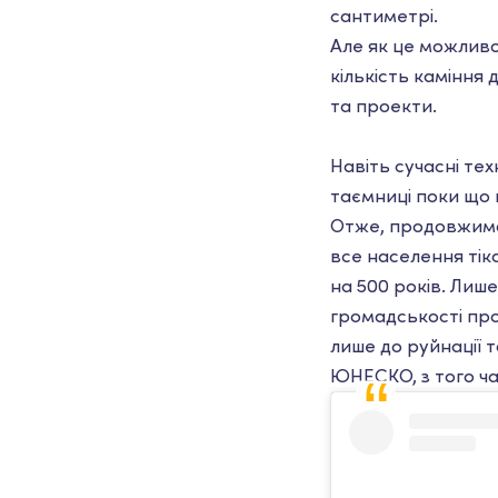
сантиметрі.
Але як це можливо
кількість каміння 
та проекти.
Навіть сучасні тех
таємниці поки що 
Отже, продовжимо..
все населення тік
на 500 років. Лиш
громадськості про
лише до руйнації 
ЮНЕСКО, з того ча