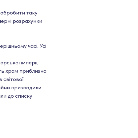
о обробити таку
енерні розрахунки
ерішньому часі. Усі
ерської імперії,
ють храм приблизно
 світової
війни призводили
или до списку