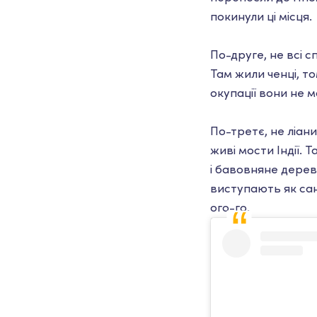
покинули ці місця.
По-друге, не всі 
Там жили ченці, то
окупації вони не 
По-третє, не ліани
живі мости Індії. 
і бавовняне дерев
виступають як сан
ого-го.