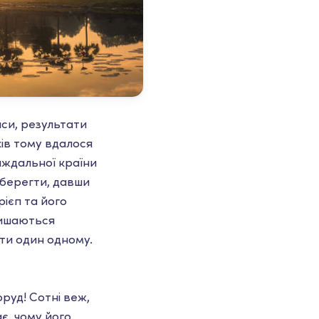
аси, результати
ків тому вдалося
аждальної країни
 зберегти, давши
ієп та його
алишаються
ти один одному.
руд! Сотні веж,
ає, чому його