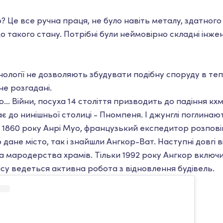
? Це все ручна праця, не було навіть металу, здатног
до такого стану. Потрібні були неймовірно складні інж
нології не дозволяють збудувати подібну споруду в теп
не розгадані.
. Війни, посуха 14 століття призводить до падіння кхм
ає до нинішньої столиці - Пномпеня. І джунглі поглина
е 1860 року Анрі Муо, французький експедитор розповів
 дане місто, так і знайшли Ангкор-Ват. Наступні довгі 
та мародерства храмів. Тільки 1992 року Ангкор включ
су ведеться активна робота з відновлення будівель.