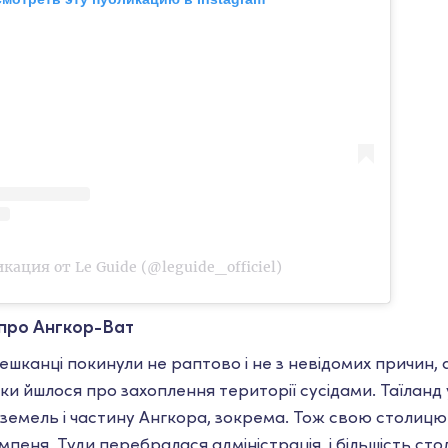
кация от Le Guide (@leguide_officiel)
про Ангкор-Ват
ешканці покинули не раптово і не з невідомих причин, 
ьки йшлося про захоплення території сусідами. Таїланд
земель і частину Ангкора, зокрема. Тож свою столиц
пеня. Туди перебралася адміністрація, і більшість сто