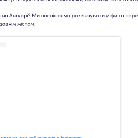
на Ангкорі? Ми поспішаємо розвінчувати міфи та пере
давнім містом.
мотреть эту публикацию в Instagram