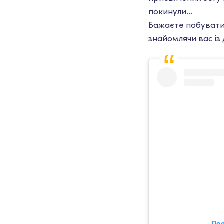
покинули...
Бажаєте побувати 
знайомлячи вас із 
Пос