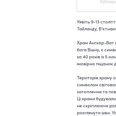
Публика
Уявіть 9-13 століт
Тайланду, В'єтнаму
Храм Ангкор-Ват є
бога Вішну, є сим
за 40 років із 5 
імовірно піщаник д
Територія храму о
символом світовог
затоплення та пове
Ці храми будували
не скріплюючи роз
розглянути шви. У