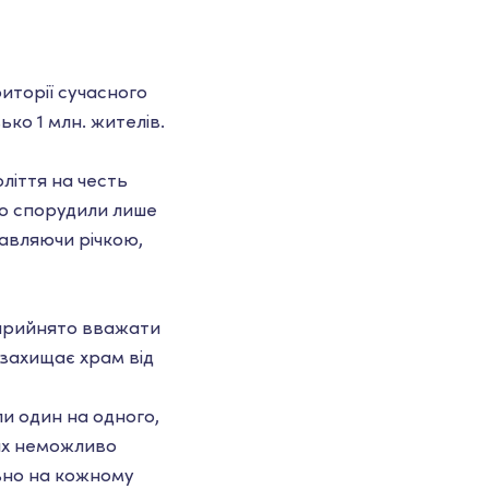
риторії сучасного
ько 1 млн. жителів.
ліття на честь
го спорудили лише
лавляючи річкою,
 прийнято вважати
 захищає храм від
ли один на одного,
цях неможливо
льно на кожному