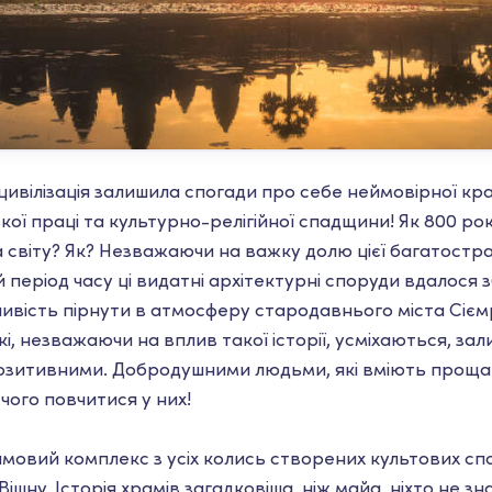
ивілізація залишила спогади про себе неймовірної кр
ої праці та культурно-релігійної спадщини! Як 800 ро
а світу? Як? Незважаючи на важку долю цієї багатостр
ей період часу ці видатні архітектурні споруди вдалося
ивість пірнути в атмосферу стародавнього міста Сіємр
кі, незважаючи на вплив такої історії, усміхаються, з
зитивними. Добродушними людьми, які вміють проща
чого повчитися у них!
мовий комплекс з усіх колись створених культових спо
ішну. Історія храмів загадковіша, ніж майа, ніхто не зн