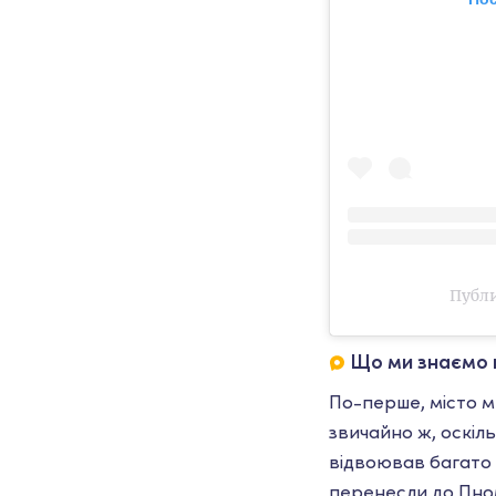
Публи
Що ми знаємо 
По-перше, місто м
звичайно ж, оскіл
відвоював багато 
перенесли до Пном