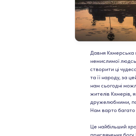
Давня Кхмерська ц
немислимої людськ
створити ці чудес
та її народу, за ц
нам сьогодні можл
жителів Кхмерів, я
дружелюбними, по
Нам варто багато 
Це найбільший хра
присвячених богу В