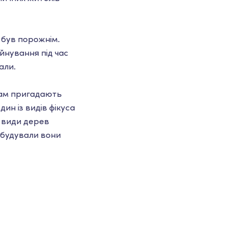
 був порожнім.
уйнування під час
али.
 вам пригадають
дин із видів фікуса
і види дерев
абудували вони