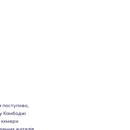
а поступово,
 у Камбоджі
ю кхмери
личних жителів