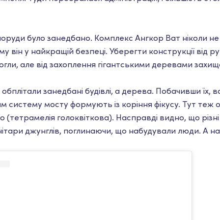
споруди було занедбано. Комплекс Ангкор Ват ніколи не
му він у найкращій безпеці. Уберегти конструкції від р
могли, але від захоплення гігантськими деревами захищ
 обплітали занедбані будівлі, а дерева. Побачивши їх,
Там систему мосту формують із коріння фікусу. Тут теж о
о (тетрамелія голоквіткова). Насправді видно, що різн
ітари джунглів, поглинаючи, що набудували люди. А н