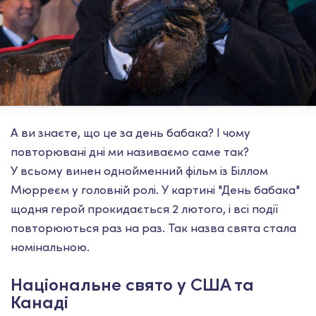
А ви знаєте, що це за день бабака? І чому
повторювані дні ми називаємо саме так?
У всьому винен однойменний фільм із Біллом
Мюрреєм у головній ролі. У картині "День бабака"
щодня герой прокидається 2 лютого, і всі події
повторюються раз на раз. Так назва свята стала
номінальною.
Національне свято у США та
Канаді