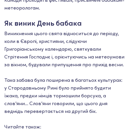
Канади проходять фестивалі, присвячені бабакам-
метеорологам.
Як виник День бабака
Виникнення цього свята відноситься до періоду,
коли в Європі, християни, слідуючи
Григоріанському календарю, святкували
Стрітення Господнє і, орієнтуючись на метеоумови
за вікном, будували припущення про прихід весни.
Така забава була поширена в багатьох культурах:
у Стародавньому Римі було прийнято будити
їжака, предки німців тормошили борсука, а
слов'яни... Слов'яни говорили, що цього дня
ведмідь перевертається на другий бік.
Читайте також: