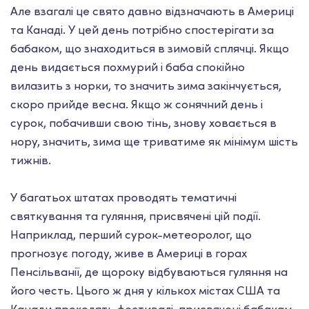
Але взагалі це свято давно відзначають в Америці
та Канаді. У цей день потрібно спостерігати за
бабаком, що знаходиться в зимовій сплячці. Якщо
день видається похмурий і баба спокійно
вилазить з норки, то значить зима закінчується,
скоро прийде весна. Якщо ж сонячний день і
сурок, побачивши свою тінь, знову ховається в
нору, значить, зима ще триватиме як мінімум шість
тижнів.
У багатьох штатах проводять тематичні
святкування та гуляння, присвячені цій події.
Наприклад, перший сурок-метеоролог, що
прогнозує погоду, живе в Америці в горах
Пенсільванії, де щороку відбуваються гуляння на
його честь. Цього ж дня у кількох містах США та