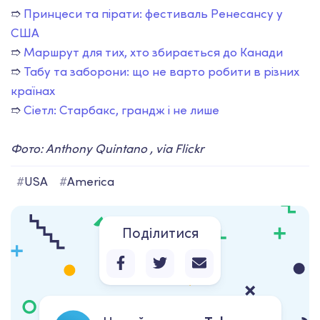
➱
Принцеси та пірати: фестиваль Ренесансу у
США
➱
Маршрут для тих, хто збирається до Канади
➱
Табу та заборони: що не варто робити в різних
країнах
➱
Сіетл: Старбакс, грандж і не лише
Фото: Anthony Quintano , via Flickr
#
USA
#
America
Поділитися