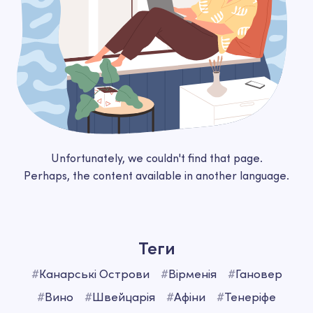
Unfortunately, we couldn't find that page.
Perhaps, the content available in another language.
Теги
#
Канарські Острови
#
Вірменія
#
Гановер
#
Вино
#
Швейцарія
#
Афіни
#
Тенеріфе