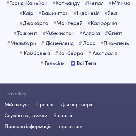
#
Гранд-Каньйон
#
Катманду
#
Непал
#
М'янма
#
Каїр
#
Вашингтон
#
Iндонезія
#
Ява
#
Джакарта
#
Монтерей
#
Каліфорнія
#
Ташкент
#
Узбекистан
#
Аляска
#
Єгипт
#
Мельбурн
#
Діснейленд
#
Лаос
#
Пномпень
#
Камбоджія
#
Канберра
#
Австралія
#
Гельсінкі
Всі Теги
Travellizy
Мій акаунт
Про нас
Для партнерів
Служба підтримки
Вакансії
Правова інформація
Impressum