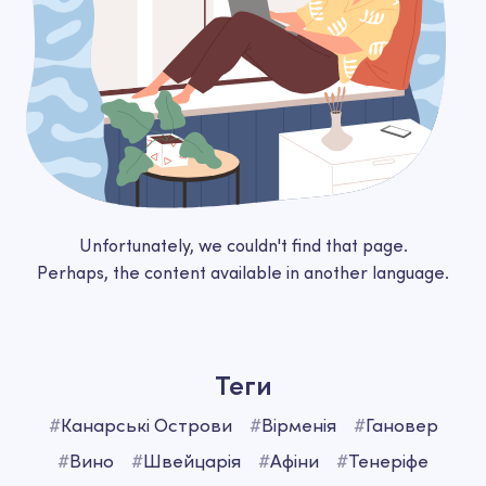
Unfortunately, we couldn't find that page.
Perhaps, the content available in another language.
Теги
#
Канарські Острови
#
Вірменія
#
Гановер
#
Вино
#
Швейцарія
#
Афіни
#
Тенеріфе