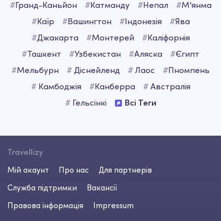
#
Гранд-Каньйон
#
Катманду
#
Непал
#
М'янма
#
Каїр
#
Вашингтон
#
Iндонезія
#
Ява
#
Джакарта
#
Монтерей
#
Каліфорнія
#
Ташкент
#
Узбекистан
#
Аляска
#
Єгипт
#
Мельбурн
#
Діснейленд
#
Лаос
#
Пномпень
#
Камбоджія
#
Канберра
#
Австралія
#
Гельсінкі
Всі Теги
Travellizy
Мій акаунт
Про нас
Для партнерів
Служба підтримки
Вакансії
Правова інформація
Impressum