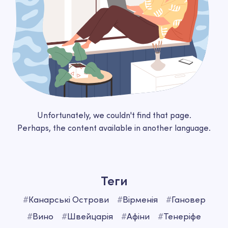
Unfortunately, we couldn't find that page.
Perhaps, the content available in another language.
Теги
#
Канарські Острови
#
Вірменія
#
Гановер
#
Вино
#
Швейцарія
#
Афіни
#
Тенеріфе