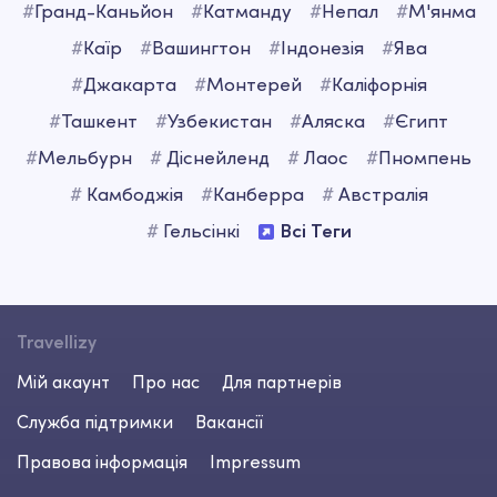
#
Гранд-Каньйон
#
Катманду
#
Непал
#
М'янма
#
Каїр
#
Вашингтон
#
Iндонезія
#
Ява
#
Джакарта
#
Монтерей
#
Каліфорнія
#
Ташкент
#
Узбекистан
#
Аляска
#
Єгипт
#
Мельбурн
#
Діснейленд
#
Лаос
#
Пномпень
#
Камбоджія
#
Канберра
#
Австралія
#
Гельсінкі
Всі Теги
Travellizy
Мій акаунт
Про нас
Для партнерів
Служба підтримки
Вакансії
Правова інформація
Impressum