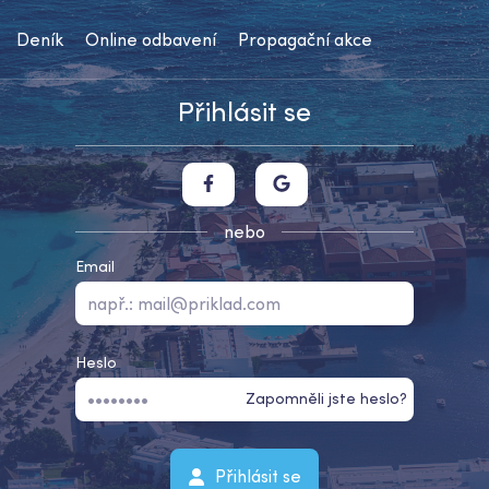
Deník
Online odbavení
Propagační akce
Přihlásit se
nebo
Email
Heslo
Zapomněli jste heslo?
Přihlásit se