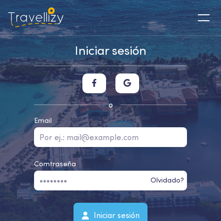
Iniciar sesión
o
Email
Comtraseña
Olvidado?
Iniciar sesión