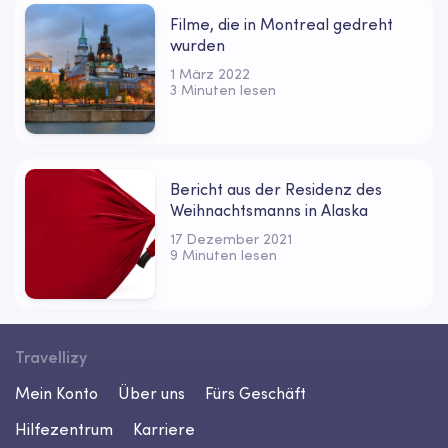
Filme, die in Montreal gedreht
wurden
1 März 2022
3 Minuten lesen
Bericht aus der Residenz des
Weihnachtsmanns in Alaska
17 Dezember 2021
9 Minuten lesen
Travellizy
Mein Konto
Über uns
Fürs Geschäft
Hilfezentrum
Karriere