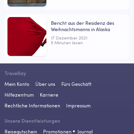
Bericht aus der Residenz des
Weihnachtsmanns in Alaska
17 Dezember 2021
9 Minuten lesen
Travellizy
Mein Konto
Über uns
Fürs Geschäft
Hilfezentrum
Karriere
Rechtliche Informationen
Impressum
Unsere Dienstleistungen
Reisegutschein
Promotionen
Journal