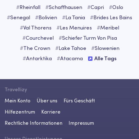
#
Rheinfall
#
Schaffhausen
#
Capri
#
Oslo
#
Senegal
#
Bolivien
#
La Tania
#
Brides Les Bains
#
Val Thorens
#
Les Menuires
#
Meribel
#
Courchevel
#
Schiefer Turm Von Pisa
#
The Crown
#
Lake Tahoe
#
Slowenien
#
Antarktika
#
Atacama
Alle Tags
Travellizy
Mein Konto
Über uns
Fürs Geschäft
Hilfezentrum
Karriere
Rechtliche Informationen
Impressum
Unsere Dienstleistungen