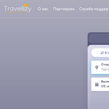
О нас
Партнерам
Служба поддер
В 
Отку
Выле
09 ав