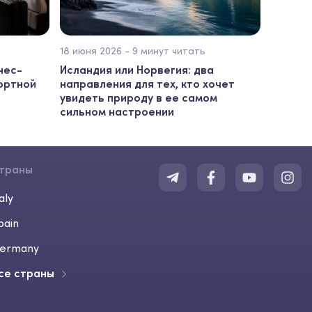
18 июня 2026 - 9 минут читать
нес-
Исландия или Норвегия: два
ортной
направления для тех, кто хочет
увидеть природу в ее самом
сильном настроении
траны
aly
pain
ermany
се страны