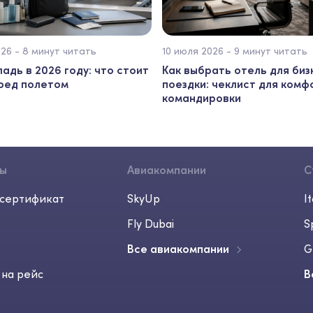
026 - 8 минут читать
10 июля 2026 - 9 минут читать
ладь в 2026 году: что стоит
Как выбрать отель для биз
еред полетом
поездки: чеклист для комф
командировки
сы
Авиакомпании
С
сертификат
SkyUp
It
Fly Dubai
S
Все авиакомпании
G
 на рейс
В