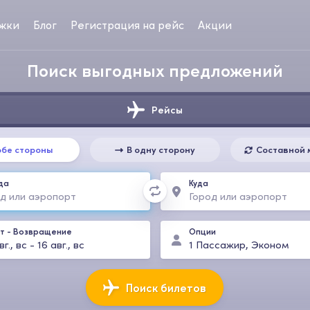
жки
Блог
Регистрация на рейс
Акции
Поиск выгодных предложений
Рейсы
обе стороны
В одну сторону
Составной 
да
Куда
т
-
Возвращение
Опции
г., вс
-
16 авг., вс
1
Пассажир
,
Эконом
Поиск билетов