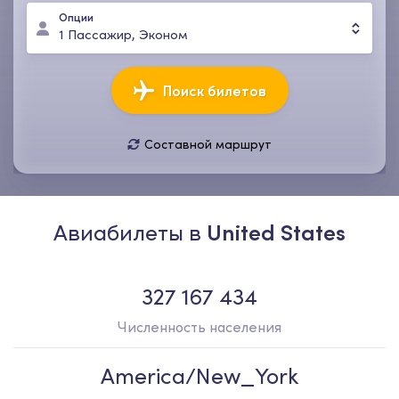
Опции
1
Пассажир
,
Эконом
Поиск билетов
Составной маршрут
11 авг., вт
18 авг., вт
1
Пассажир
,
Эконом
Авиабилеты в
United States
327 167 434
Численность населения
America/New_York