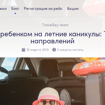
жки
Блог
Регистрация на рейс
Акции
Travellizy team
с ребенком на летние каникулы:
направлений
15 марта 2019
3 минуты читать