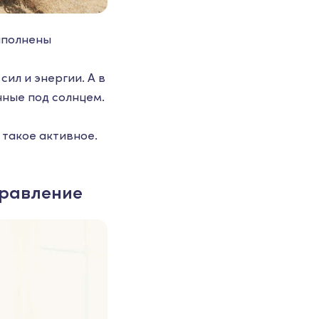
заполнены
ил и энергии. А в
ные под солнцем.
 такое активное.
правление