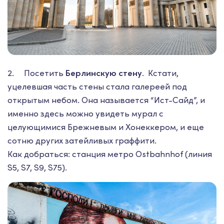
2. Посетить
Берлинскую стену
. Кстати,
уцелевшая часть стены стала галереей под
открытым небом. Она называется “Ист-Сайд”, и
именно здесь можно увидеть мурал с
целующимися Брежневым и Хонеккером, и еще
сотню других затейливых граффити.
Как добраться: станция метро Ostbahnhof (линия
S5, S7, S9, S75).