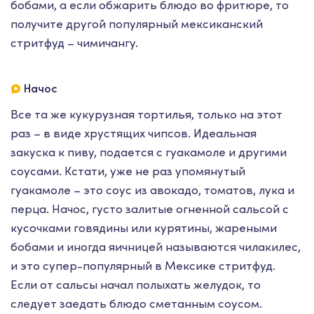
бобами, а если обжарить блюдо во фритюре, то
получите другой популярный мексиканский
стритфуд – чимичангу.
Начос
Все та же кукурузная тортилья, только на этот
раз – в виде хрустящих чипсов. Идеальная
закуска к пиву, подается с гуакамоле и другими
соусами. Кстати, уже не раз упомянутый
гуакамоле – это соус из авокадо, томатов, лука и
перца. Начос, густо залитые огненной сальсой с
кусочками говядины или курятины, жареными
бобами и иногда яичницей называются чилакилес,
и это супер-популярный в Мексике стритфуд.
Если от сальсы начал полыхать желудок, то
следует заедать блюдо сметанным соусом.