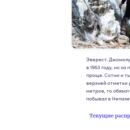
Эверест. Джомолу
в 1953 году, но з
проще. Сотни и т
верхней отметки у
метров, то обяза
побывал в Непале
Текущие распр