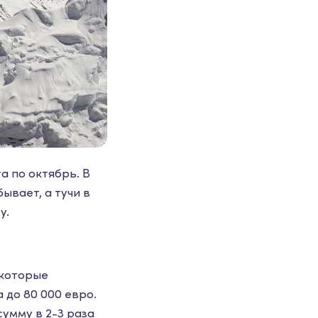
а по октябрь. В
ывает, а тучи в
у.
екоторые
до 80 000 евро.
умму в 2-3 раза