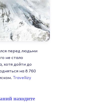
ился перед людьми
го не стало
, хотя дойти до
одняться на 8 760
иском.
Travellizy
паний находите