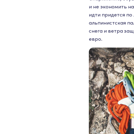
и не экономить н
идти придется по 
альпинистская пал
снега и ветра защ
евро.