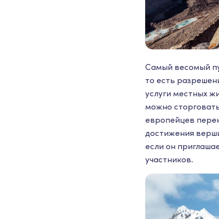
Самый весомый пун
то есть разрешени
услуги местных ж
можно сторговать
европейцев перен
достижения верши
если он приглашае
участников.