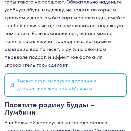
горы такого не прощают. Обязательно наденьте
удобную обувь и одежду, не ходите по горным
тропкам и дорогам без карт и запаса еды, имейте
с собой наличные и, что немаловажно, надежную
компанию. Если компании нет, всегда можно
нанять носильщика-проводника, который и
рюкзак за вас понесет, и руку на сложном
перевале подаст, и эффектное фото а-ля
«покоритель гор» сделает.
Тысяча ступ, плавучие деревни и
длинношеие женщины Мьянмы
Посетите родину Будды –
Лумбини
В небольшой деревушке на западе Непала,
говорят, родился сам
принц Гаутама Сиддхартха
,