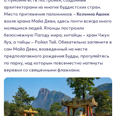
В Лумбини есть постройки, созданные
архитекторами из многих буддистских стран.
Место притяжения паломников –
Колонна Ашоки
возле храма Майа Деви, здесь почти всегда много
молящихся людей. Японцы построили
белоснежную Пагоду мира, китайцы – храм Чжун
Хуа, а тайцы – Ройал Тай. Обязательно загляните в
сам Майа Деви, возведенный на месте
предполагаемого рождения Будды, прогуляйтесь
по парку, над которым повсеместно натянуты
веревки со священными флажками.