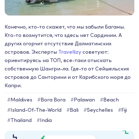
Конечно, кто-то скажет, что мы забыли Багамы.
Кто-то возмутится, что здесь нет Сардинии. А
других огорчит отсутствие Далматинских
островов. Эксперты
Travellizy
советуют:
ориентируясь на ТОП, все-таки отыскать
собственную Шангри-ла. Где-то от Сейшельских
островов до Санторини и от Карибского моря до
Капри.
#
Maldives
#
Bora Bora
#
Palawan
#
Beach
#
Island-Of-The-World
#
Bali
#
Seychelles
#
Fiji
#
Thailand
#
India