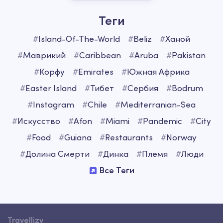
Теги
#
Island-Of-The-World
#
Beliz
#
Ханой
#
Маврикий
#
Caribbean
#
Aruba
#
Pakistan
#
Корфу
#
Emirates
#
Южная Африка
#
Easter Island
#
Тибет
#
Сербия
#
Bodrum
#
Instagram
#
Chile
#
Mediterranian-Sea
#
Искусство
#
Afon
#
Miami
#
Pandemic
#
City
#
Food
#
Guiana
#
Restaurants
#
Norway
#
Долина Смерти
#
Динка
#
Племя
#
Люди
Все Теги
Travellizy