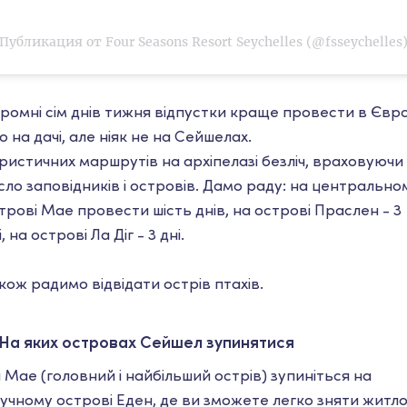
Публикация от Four Seasons Resort Seychelles (@fsseychelles
ромні сім днів тижня відпустки краще провести в Євро
о на дачі, але ніяк не на Сейшелах.
ристичних маршрутів на архіпелазі безліч, враховуючи
сло заповідників і островів. Дамо раду: на центрально
трові Мае провести шість днів, на острові Праслен - 3
і, на острові Ла Діг - 3 дні.
кож радимо відвідати острів птахів.
На яких островах Сейшел зупинятися
 Мае (головний і найбільший острів) зупиніться на
учному острові Еден, де ви зможете легко зняти житл