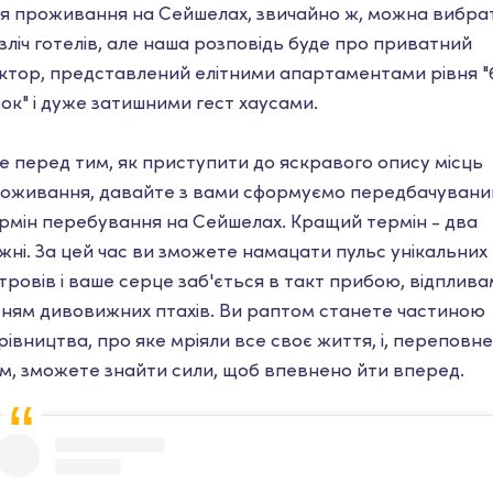
я проживання на Сейшелах, звичайно ж, можна вибра
зліч готелів, але наша розповідь буде про приватний
ктор, представлений елітними апартаментами рівня "
рок" і дуже затишними гест хаусами.
е перед тим, як приступити до яскравого опису місць
оживання, давайте з вами сформуємо передбачувани
рмін перебування на Сейшелах. Кращий термін - два
жні. За цей час ви зможете намацати пульс унікальних
тровів і ваше серце заб'ється в такт прибою, відплива
сням дивовижних птахів. Ви раптом станете частиною
рівництва, про яке мріяли все своє життя, і, переповне
м, зможете знайти сили, щоб впевнено йти вперед.