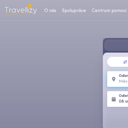
O nás
Spolupráce
Centrum pomoci
Odlet
Odle
08 s