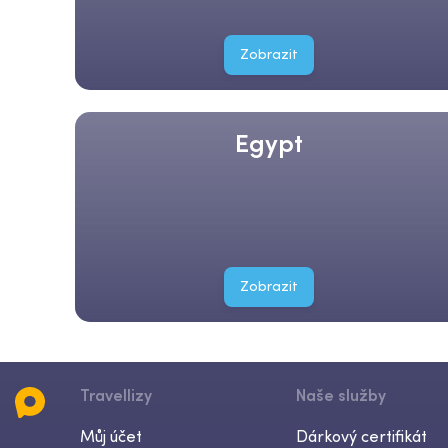
Zobrazit
Egypt
Zobrazit
Travellizy
Naše služby
Můj účet
Dárkový certifikát