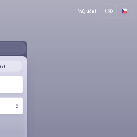
Můj účet
USD
ěst