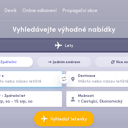
Deník
Online odbavení
Propagační akce
Vyhledávejte výhodné nabídky
Lety
Zpáteční
Jedním směrem
Více m
 z
Destinace
t
-
Zpáteční let
Možnosti
rp, so
-
15 srp, so
1
Cestující
,
Ekonomický
Vyhledat letenky