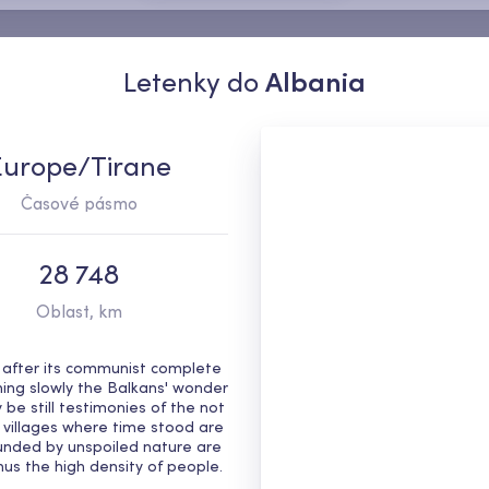
Letenky do
Albania
Europe/Tirane
Časové pásmo
28 748
Oblast, km
 after its communist complete 
ming slowly the Balkans' wonder 
be still testimonies of the not 
 villages where time stood are 
unded by unspoiled nature are 
nus the high density of people.