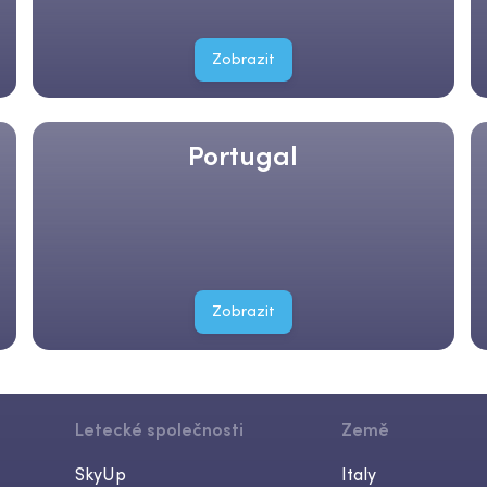
Zobrazit
Portugal
Zobrazit
Letecké společnosti
Země
SkyUp
Italy