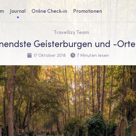
um
Journal
Online Check-in
Promotionen
Travellizy Team
endste Geisterburgen und -Orte
17 Oktober 2018
7 Minuten lesen