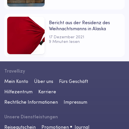
Bericht aus der Residenz des
Weihnachtsmanns in Alaska
17 Dezember 2021
9 Minuten lesen
Travellizy
Mein Konto
Über uns
Fürs Geschäft
Hilfezentrum
Karriere
Rechtliche Informationen
Impressum
Unsere Dienstleistungen
Reisegutschein
Promotionen
Journal