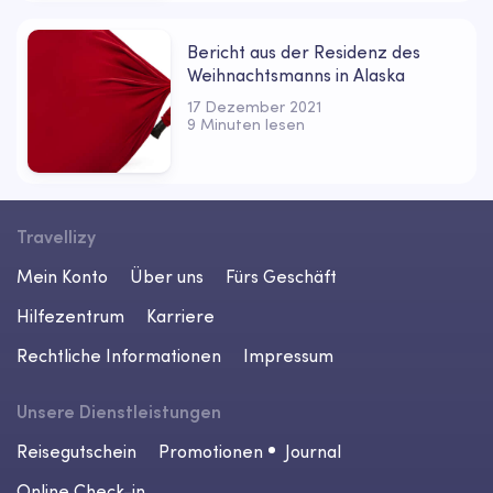
Bericht aus der Residenz des
Weihnachtsmanns in Alaska
17 Dezember 2021
9 Minuten lesen
Travellizy
Mein Konto
Über uns
Fürs Geschäft
Hilfezentrum
Karriere
Rechtliche Informationen
Impressum
Unsere Dienstleistungen
Reisegutschein
Promotionen
Journal
Online Check-in