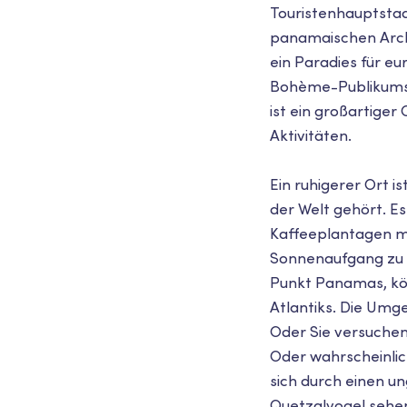
Touristenhauptstad
panamaischen Archi
ein Paradies für eu
Bohème-Publikums, 
ist ein großartige
Aktivitäten.
Ein ruhigerer Ort i
der Welt gehört. Es
Kaffeeplantagen m
Sonnenaufgang zu 
Punkt Panamas, kön
Atlantiks. Die Um
Oder Sie versuchen
Oder wahrscheinlic
sich durch einen u
Quetzalvogel sehen