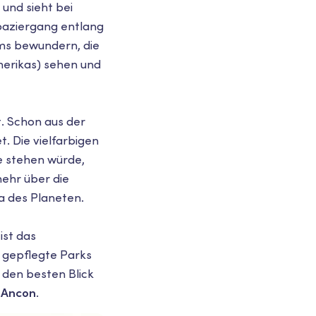
 und sieht bei
paziergang entlang
ms bewundern, die
erikas) sehen und
t. Schon aus der
. Die vielfarbigen
e stehen würde,
mehr über die
a des Planeten.
st das
, gepflegte Parks
d den besten Blick
 Ancon
.