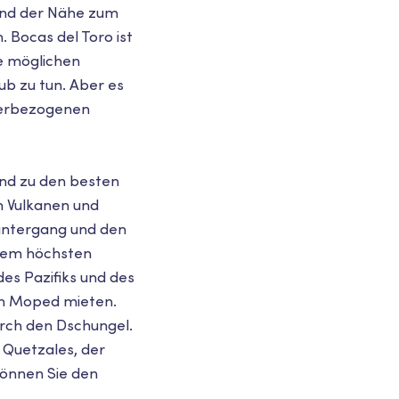
 und der Nähe zum
 Bocas del Toro ist
le möglichen
ub zu tun. Aber es
sserbezogenen
tand zu den besten
on Vulkanen und
untergang und den
 dem höchsten
es Pazifiks und des
in Moped mieten.
urch den Dschungel.
 Quetzales, der
können Sie den