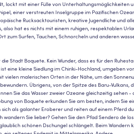
t, lockt mit einer Fülle von Unterhaltungsmöglichkeiten
pel, einer verstreuten Inselgruppe im Pazifischen Ozean.
ropäische Rucksacktouristen, kreative Jugendliche und al
also hat es nichts mit einem ruhigen, respektablen Urla
r Ort zum Surfen, Tauchen, Schnorcheln und anderen wa
st die Stadt Boquete. Kein Wunder, dass es für den Ruhes
 ist eine kleine Siedlung im Chiriki-Hochland, umgeben v
it vielen malerischen Orten in der Nähe, um den Sonnen
bewundern. Übrigens, von der Spitze des Baru-Vulkans,
nen Sie das Wasser zweier Ozeane gleichzeitig sehen - d
gebung von Boquete erkunden Sie am besten, indem Sie e
 sich als galanter Eroberer und reiten auf einem Pferd d
h wandern Sie lieber? Gehen Sie den Pfad Sendero de los
nglaublich schönen Dschungel schlängelt. Beim Wandern 
, ein seltenes Endemit in Mittelamerika. Andere