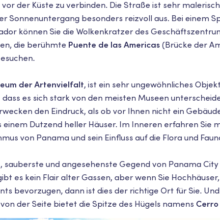
n vor der Küste zu verbinden. Die Straße ist sehr malerisch
r Sonnenuntergang besonders reizvoll aus. Bei einem S
ador können Sie die Wolkenkratzer des Geschäftszentru
ten, die berühmte
Puente de las Americas
(Brücke der Am
esuchen.
eum der Artenvielfalt
, ist ein sehr ungewöhnliches Objek
, dass es sich stark von den meisten Museen unterscheidet
wecken den Eindruck, als ob vor Ihnen nicht ein Gebäud
s einem Dutzend heller Häuser. Im Inneren erfahren Sie 
hmus von Panama und sein Einfluss auf die Flora und Faun
, sauberste und angesehenste Gegend von Panama City i
 gibt es kein Flair alter Gassen, aber wenn Sie Hochhäuser
ts bevorzugen, dann ist dies der richtige Ort für Sie. Un
s von der Seite bietet die Spitze des Hügels namens
Cerro