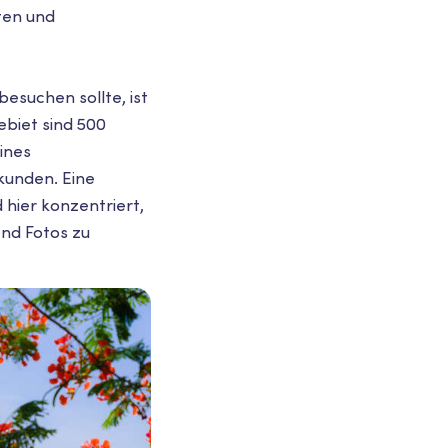
ten und
esuchen sollte, ist
biet sind 500
eines
kunden. Eine
 hier konzentriert,
end Fotos zu