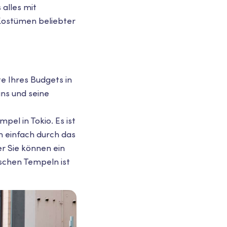
alles mit
 Kostümen beliebter
te Ihres Budgets in
ns und seine
pel in Tokio. Es ist
n einfach durch das
 Sie können ein
schen Tempeln ist