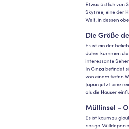
Etwas östlich von 
Skytree, eine der 
Welt, in dessen ob
Die Größe de
Es ist ein der beli
daher kommen die L
interessante Sehen
In Ginza befindet 
von einem tiefen W
Japan jetzt eine re
als die Häuser einf
Müllinsel - 
Es ist kaum zu glau
riesige Mülldepon