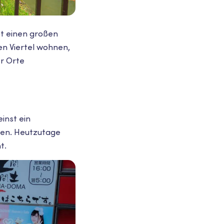
bt einen großen
en Viertel wohnen,
r Orte
inst ein
rden. Heutzutage
t.