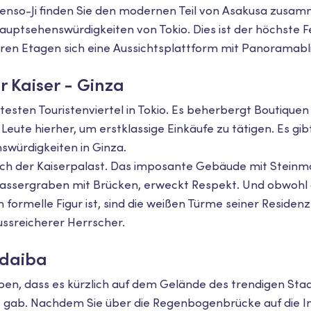
Senso-Ji finden Sie den modernen Teil von Asakusa zusa
Hauptsehenswürdigkeiten von Tokio. Dies ist der höchste 
eren Etagen sich eine Aussichtsplattform mit Panoramabli
r Kaiser - Ginza
ebtesten Touristenviertel in Tokio. Es beherbergt Boutiq
eute hierher, um erstklassige Einkäufe zu tätigen. Es gi
swürdigkeiten in Ginza.
sich der Kaiserpalast. Das imposante Gebäude mit Stei
assergraben mit Brücken, erweckt Respekt. Und obwohl 
in formelle Figur ist, sind die weißen Türme seiner Reside
lussreicherer Herrscher.
Odaiba
ben, dass es kürzlich auf dem Gelände des trendigen Stad
ie gab. Nachdem Sie über die Regenbogenbrücke auf die