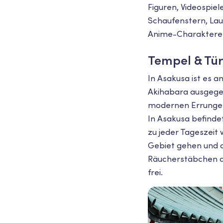
Figuren, Videospie
Schaufenstern, Lau
Anime-Charaktere 
Tempel & Tü
In Asakusa ist es a
Akihabara ausgegeb
modernen Errungen
In Asakusa befindet
zu jeder Tageszeit
Gebiet gehen und 
Räucherstäbchen an
frei.