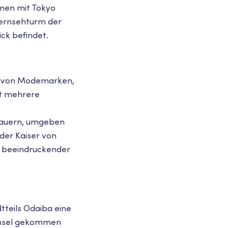
mmen mit Tokyo
Fernsehturm der
ck befindet.
uen von Modemarken,
bt mehrere
nmauern, umgeben
der Kaiser von
nz beeindruckender
tteils Odaiba eine
 Insel gekommen