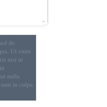
sed do
qua. Ut enim
is nisi ut
in
iat nulla
 sunt in culpa