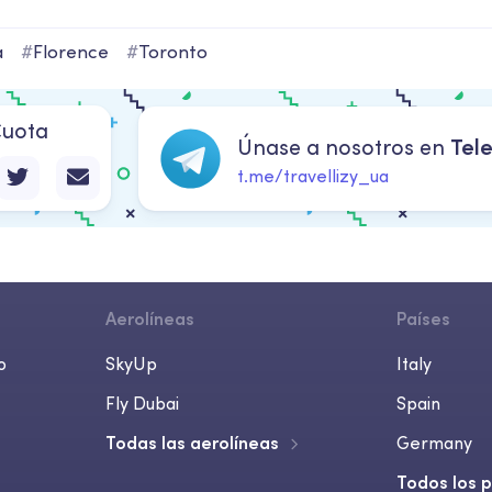
a
#
Florence
#
Toronto
uota
Únase a nosotros en
Tel
t.me/travellizy_ua
Aerolíneas
Países
o
SkyUp
Italy
Fly Dubai
Spain
Todas las aerolíneas
Germany
Todos los 