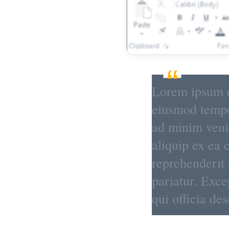
Lorem ipsum do
eiusmod tempo
ad minim venia
aliquip ex ea
reprehenderit 
pariatur. Exce
qui officia de