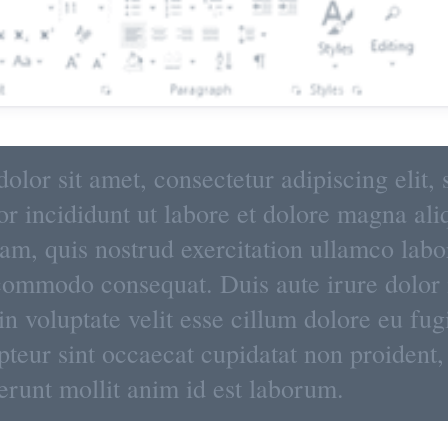
lor sit amet, consectetur adipiscing elit, 
r incididunt ut labore et dolore magna ali
m, quis nostrud exercitation ullamco labor
 commodo consequat. Duis aute irure dolor 
in voluptate velit esse cillum dolore eu fug
pteur sint occaecat cupidatat non proident,
serunt mollit anim id est laborum.