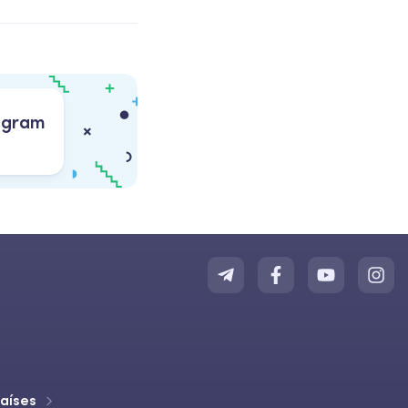
egram
países