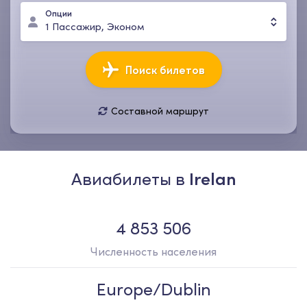
Опции
1
Пассажир
,
Эконом
Поиск билетов
Составной маршрут
10 авг., пн
17 авг., пн
1
Пассажир
,
Эконом
Авиабилеты в
Irelan
4 853 506
Численность населения
Europe/Dublin