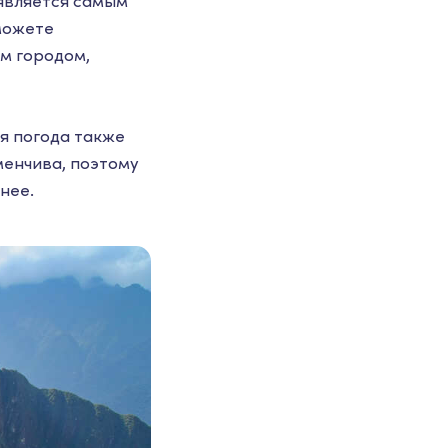
 является самым
сможете
м городом,
ая погода также
менчива, поэтому
анее.