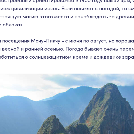
 построенный ориентировочно в 1400 году нашей эры,
ием цивилизации инков. Если повезет с погодой, то 
стоящую магию этого места и понаблюдать за древни
 облаках.
 посещения Мачу-Пикчу - с июня по август, но хорош
 весной и ранней осенью. Погода бывает очень пере
ботиться о солнцезащитном креме и дождевике зар