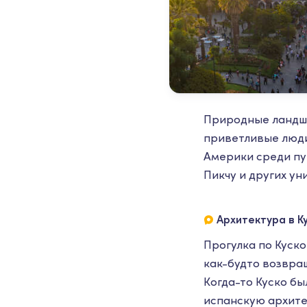
Природные ландша
приветливые люди
Америки среди пу
Пикчу и других у
Архитектура в К
Прогулка по Куско
как-будто возвра
Когда-то Куско б
испанскую архите