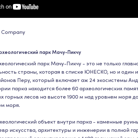
rt Company
рхеологический парк Мачу-Пикчу
еологический парк Мачу-Пикчу - это не только главн
ность страны, которая в списке ЮНЕСКО, но и один и
йонов Перу, который включает аж 24 экосистемы Анд
рии парка находится более 60 археологических памя
х горных лесов на высоте 1900 м над уровнем моря д
ем моря.
еологический объект внутри парка - каменные руин
евр искусства, архитектуры и инженерии в полной га