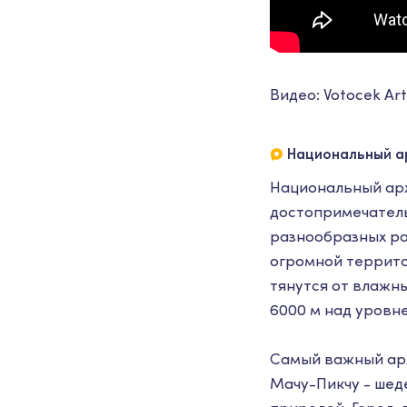
Видео: Votocek A
Национальный а
Национальный арх
достопримечатель
разнообразных ра
огромной террито
тянутся от влажны
6000 м над уровн
Самый важный арх
Мачу-Пикчу - шед