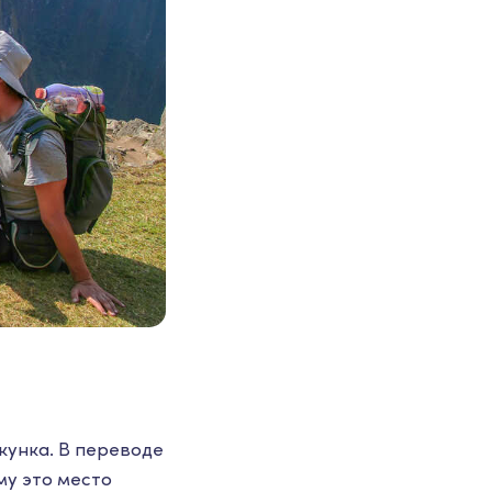
икунка. В переводе
му это место