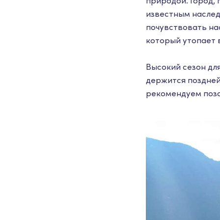
природой. Город,
известным наслед
почувствовать на
который утопает в
Высокий сезон для
держится поздней
рекомендуем поза