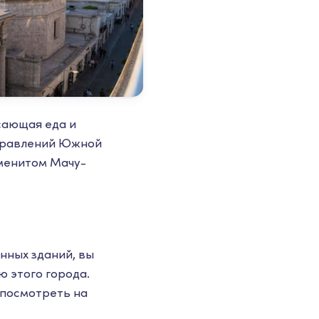
сающая еда и
аправлений Южной
аменитом Мачу-
инных зданий, вы
ю этого города.
 посмотреть на