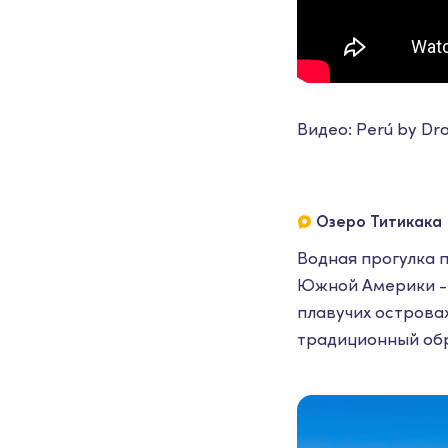
Видео: Perú by Dr
Озеро Титикака
Водная прогулка п
Южной Америки - 
плавучих острова
традиционный обр