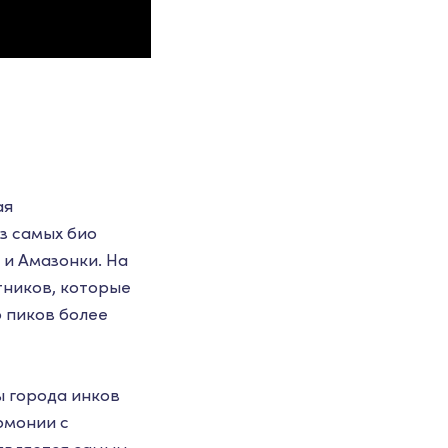
ая
з самых био
 и Амазонки. На
тников, которые
о пиков более
ы города инков
рмонии с